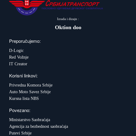
Izrada i dizajn :
Oktion doo
Preporučujemo:
D-Logic
Red Vožnje
IT Creator
Korisni linkovi:
Privredna Komora Srbije
Auto Moto Savez Srbije
Kursna lista NBS
Povezano:
Ministarstvo Saobraćaja
Agencija za bezbednost saobraćaja
Putevi Srbije