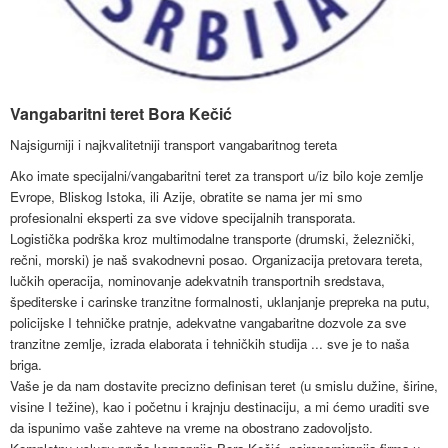
Događaji
Siva ekonomija
Fotografije
Marketing
Fakultet tehničkih nauka Novi Sad
Savetnici
Najnovije vesti
Video materijal
Skupština udruženja
Zastupanje i posredovanje
Skupovi i konferencije
Vangabaritni teret Bora Kečić
Najsigurniji i najkvalitetniji transport vangabaritnog tereta
Ako imate specijalni/vangabaritni teret za transport u/iz bilo koje zemlje
Evrope, Bliskog Istoka, ili Azije, obratite se nama jer mi smo
profesionalni eksperti za sve vidove specijalnih transporata.
Logistička podrška kroz multimodalne transporte (drumski, železnički,
rečni, morski) je naš svakodnevni posao. Organizacija pretovara tereta,
lučkih operacija, nominovanje adekvatnih transportnih sredstava,
špediterske i carinske tranzitne formalnosti, uklanjanje prepreka na putu,
policijske I tehničke pratnje, adekvatne vangabaritne dozvole za sve
tranzitne zemlje, izrada elaborata i tehničkih studija ... sve je to naša
briga.
Vaše je da nam dostavite precizno definisan teret (u smislu dužine, širine,
visine I težine), kao i početnu i krajnju destinaciju, a mi ćemo uraditi sve
da ispunimo vaše zahteve na vreme na obostrano zadovoljsto.