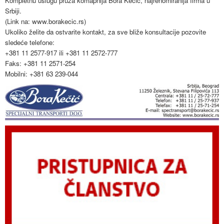
Kompletnu uslugu pruža komapnija Bora Kečić, najrenomiranija firma u
Srbiji.
(Link na: www.borakecic.rs)
Ukoliko želite da ostvarite kontakt, za sve bliže konsultacije pozovite
sledeće telefone:
+381 11 2577-917 ili +381 11 2572-777
Faks: +381 11 2571-254
Mobilni: +381 63 239-044