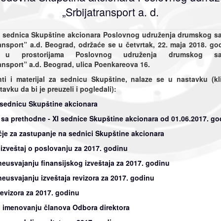
„Srbijatransport a. d.
sednica Skupštine akcionara Poslovnog udruženja drumskog s
ransport” a.d. Beograd, održaće se u četvrtak, 22. maja 2018. go
 u prostorijama Poslovnog udruženja drumskog sao
ransport”
a.d. Beograd, ulica Poenkareova 16.
i i materijal za sednicu Skupštine, nalaze se u nastavku (kl
tavku da bi je preuzeli i pogledali):
 sednicu Skupštine akcionara
 sa prethodne - XI sednice Skupštine akcionara od 01.06.2017. go
e za zastupanje na sednici Skupštine akcionara
 izveštaj o poslovanju za 2017. godinu
 neusvajanju finansijskog izveštaja za 2017. godinu
 neusvajanju izveštaja revizora za 2017. godinu
revizora za 2017. godinu
 imenovanju članova Odbora direktora