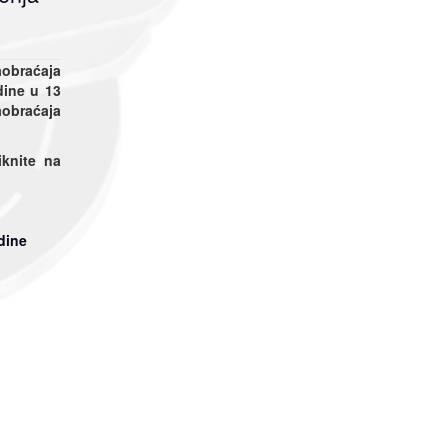
aobraćaja
dine u 13
braćaja
iknite na
dine