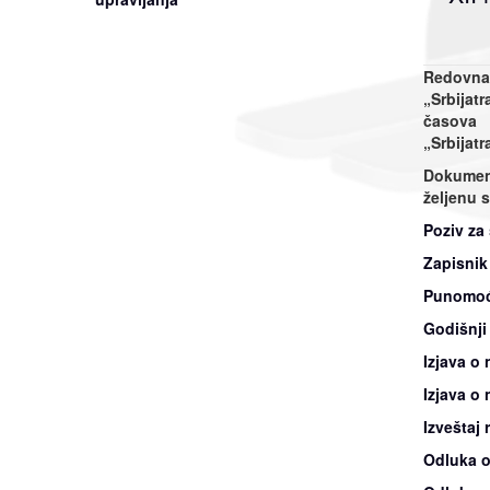
Redovna 
„Srbijat
časova
„Srbijat
Dokument
željenu s
Poziv za
Zapisnik
Punomoćj
Godišnji
Izjava o
Izjava o
Izveštaj 
Odluka o