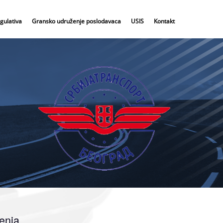
gulativa
Gransko udruženje poslodavaca
USIS
Kontakt
enja