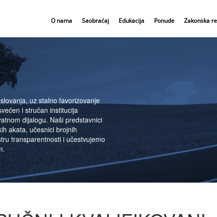
O nama
Saobraćaj
Edukacija
Ponude
Zakonska re
AJ
J
AĆAJ
ovanja, uz stalno favorizovanje
lodavca koja ima izuzetno značajnu
 institucija u javno privatnom
ičkog transporta kao važne
svećen i stručan institucija
stavnik poslodavaca i privrede u
ulativei uređenje poslovnog
ta. Železnica je velika razvojna
atnom dijalogu. Naši predstavnici
kurentnost i pravnu sigurnost za
 razvoja konkurentnosti i pravne
kture, ali je funkcionalna
ih akata, učesnici brojnih
 uslova za bolje poslovanje,
t Logistika u interesu privrede“.
 važnosti za privredu. Glas
tru transparentnosti i učestvujemo
anim i ruralnim sredinama.
onkurentnosti i uslovima poslonja
važan za razvoj konkurentnosti
m.
cedura, kako bi transport učinili
 Podstičemo mere kako bi transport
bolje čuje. KVALITET JE NAŠ
.
drživim. Transportna privreda je