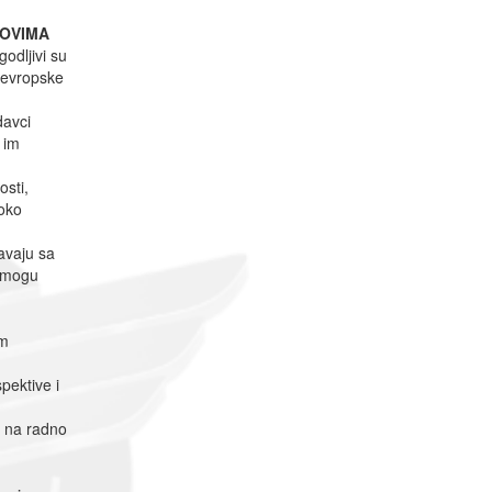
LOVIMA
godljivi su
a evropske
davci
 im
osti,
soko
avaju sa
, mogu
om
pektive i
u na radno