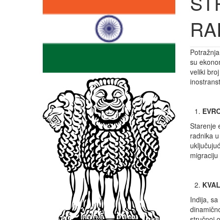
ST
RAD
Potražnja
su ekonom
veliki bro
inostrans
EVRO
Starenje 
radnika u
uključujuc
migraciju
KVAL
Indija, sa
dinamičn
stručnoj 