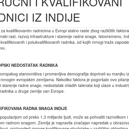
RUČNI I KVALIFIKOVANI
NICI IZ INDIJE
 za kvalifikovanim radnicima u Evropi stalno raste zbog različitih faktor
ski rast, razvoj infrastrukture i starenje radne snage. Istovremeno, Ind
j kvalifikovanih i polukvalifikovanih radnika, od kojih mnogi traže zaposl
tvu.
PSKI NEDOSTATAK RADNIKA
evropskog stanovništva i promenljiva demografija doprineli su manjku i
 mnogim evropskim zemljama. Nekoliko faktora je pogoršalo ovo pitanj
́i starenje radne snage, nedostatak mladih talenata koji ulaze u industrij
 radnika u druge zemlje van Evrope.
IFIKOVANA RADNA SNAGA INDIJE
 populacijom od preko 1,3 milijarde ljudi, može se pohvaliti raznolikom i
om radnom snagom. Zemlja je napravila značajan napredak u obrazova
obuci, proizvodeći mnoge kvalifikovane stručnjake u različitim oblastima.