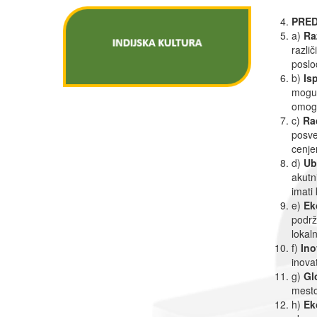
PRED
a)
Ra
razli
poslo
b)
Isp
mogu 
omogu
c)
Ra
posve
cenje
d)
Ub
akutn
imati 
e)
Ek
podrž
lokal
f)
Ino
inova
g)
Gl
mesto
h)
Ek