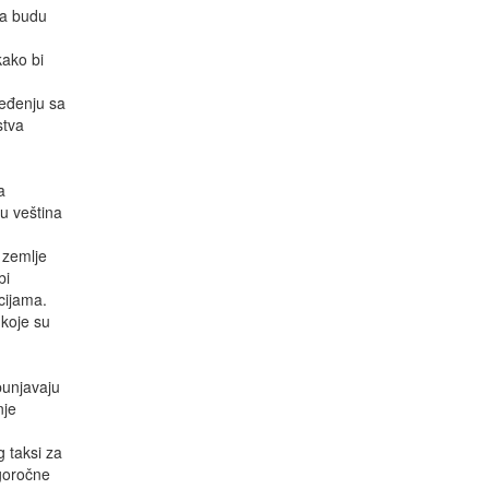
da budu
kako bi
ređenju sa
stva
a
u veština
 zemlje
bi
cijama.
 koje su
spunjavaju
nje
g taksi za
ugoročne