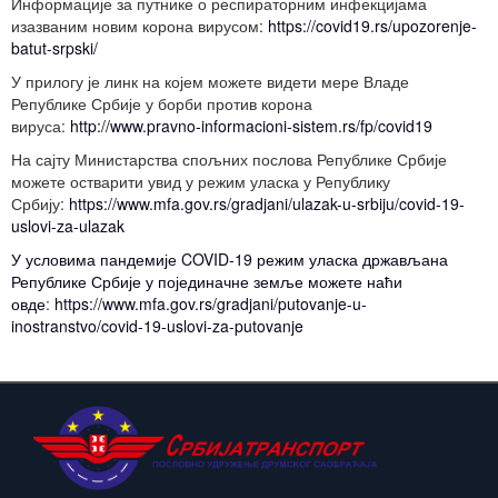
Информације за путнике о респираторним инфекцијама
изазваним новим корона вирусом:
https://covid19.rs/upozorenje-
batut-srpski/
У прилогу је линк на којем можете видети мере Владе
Републике Србије у борби против корона
вируса:
http://www.pravno-informacioni-sistem.rs/fp/covid19
На сајту Министарства спољних послова Републике Србије
можете остварити увид у режим уласка у Републику
Србију:
https://www.mfa.gov.rs/gradjani/ulazak-u-srbiju/covid-19-
uslovi-za-ulazak
У условима пандемије COVID-19 режим уласка држављана
Републике Србије у појединачне земље можете наћи
овде
:
https://www.mfa.gov.rs/gradjani/putovanje-u-
inostranstvo/covid-19-uslovi-za-putovanje