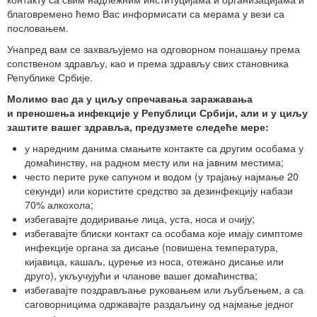
Događaji
Siva ekonomija
Fotografije
Marketing
Fakultet tehničkih nauka Novi Sad
Savetnici
благовремено ћемо Вас информисати са мерама у вези са
пословањем.
Najnovije vesti
Video materijal
Skupština udruženja
Zastupanje i posredovanje
Skupovi i konferencije
Унапред вам се захваљујемо на одговорном понашању према
сопственом здрављу, као и према здрављу свих становника
Републике Србије.
Молимо вас да у циљу спречавања заражавања
и преношења инфекције у Републици Србији, али и у циљу
заштите вашег здравља, предузмете следеће мере:
у наредним данима смањите контакте са другим особама у
домаћинству, на радном месту или на јавним местима;
често перите руке сапуном и водом (у трајању најмање 20
секунди) или користите средство за дезинфекцију набази
70% алкохола;
избегавајте додиривање лица, уста, носа и очију;
избегавајте блиски контакт са особама које имају симптоме
инфекције органа за дисање (повишена температура,
кијавица, кашаљ, цурење из носа, отежано дисање или
друго), укључујући и чланове вашег домаћинства;
избегавајте поздрављање руковањем или љубљењем, а са
саговорницима одржавајте раздаљину од најмање једног