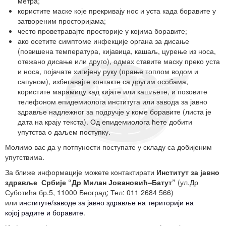
метра;
користите маске које прекривају нос и уста када боравите у
затвореним просторијама;
често проветравајте просторије у којима боравите;
ако осетите симптоме инфекције органа за дисање
(повишена температура, кијавица, кашаљ, цурење из носа,
отежано дисање или друго), одмах ставите маску преко уста
и носа, појачате хигијену руку (прање топлом водом и
сапуном), избегавајте контакте са другим особама,
користите марамицу кад кијате или кашљете, и позовите
телефоном епидемиолога института или завода за јавно
здравље надлежног за подручје у коме боравите (листа је
дата на крају текста). Од епидемиолога ћете добити
упутства о даљем поступку.
Молимо вас да у потпуности поступате у складу са добијеним
упутствима.
За ближе информације можете контактирати
Институт за јавно
здравље Србије “Др Милан Јовановић–Батут”
(ул.Др
Суботића бр.5, 11000 Београд; Тел: 011 2684 566)
или
институте/заводе за јавно здравље на територији на
којој радите и боравите
.