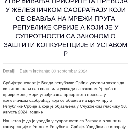
УТВРЂИВАЊА ПРИОРИТЕТА ПРЕВОЗА
У ЖЕЛЕЗНИЧКОМ САОБРАЋАЈУ КОЈИ
СЕ ОБАВЉА НА МРЕЖИ ПРУГА
РЕПУБЛИКЕ СРБИЈЕ А КОЈИ ЈЕ У
СУПРОТНОСТИ СА ЗАКОНОМ О
ЗАШТИТИ КОНКУРЕНЦИЈЕ И УСТАВОМ
Р
Detalji
Datum kreiranja: 09 septembar 2024
Србијатранспорт је
Влади републике Србије упутили захтев да
се хитно стави ван снаге или усклади са законом Уредба о
привременој мери утврђивања приоритета превоза у
железничком саобраћају који се обавља на мрежи пруга
Републике Србије а која је објављена у Службеном гласнику 30.
августа 2024. године
Наш став је да је уредба у супротности са
З
аконом о заштити
конкуренције и
У
ставом Републике Србије. Уредбом
се
ствара
ју