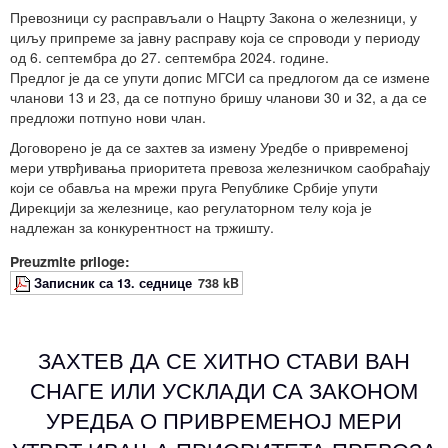
Превозници су расправљали о Нацрту Закона о железници, у
циљу припреме за јавну расправу која се спроводи у периоду
од 6. септембра до 27. септембра 2024. године.
Предлог је да се упути допис МГСИ са предлогом да се измене
чланови 13 и 23, да се потпуно бришу чланови 30 и 32, а да се
предложи потпуно нови члан.
Договорено је да се захтев за измену Уредбе о привременој
мери утврђивања приоритета превоза железничком саобраћају
који се обавља на мрежи пруга Републике Србије упути
Дирекцији за железнице, као регулаторном телу која је
надлежан за конкурентност на тржишту.
Preuzmite priloge:
Записник са 13. седнице
738 kB
ЗАХТЕВ ДА СЕ ХИТНО СТАВИ ВАН
СНАГЕ ИЛИ УСКЛАДИ СА ЗАКОНОМ
УРЕДБА О ПРИВРЕМЕНОЈ МЕРИ