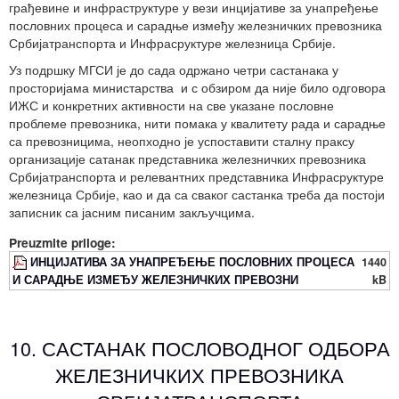
грађевине и инфраструктуре у вези инцијативе за унапређење
пословних процеса и сарадње између железничких превозника
Србијатранспорта и Инфрасруктуре железница Србије.
Уз подршку МГСИ је до сада одржано четри састанака у
просторијама министарства и с обзиром да није било одговора
ИЖС и конкретних активности на све указане пословне
проблеме превозника, нити помака у квалитету рада и сарадње
са превозницима, неопходно је успоставити сталну праксу
организације сатанак представника железничких превозника
Србијатранспорта и релевантних представника Инфрасруктуре
железница Србије, као и да са сваког састанка треба да постоји
записник са јасним писаним закључцима.
Preuzmite priloge:
ИНЦИЈАТИВА ЗА УНАПРЕЂЕЊЕ ПОСЛОВНИХ ПРОЦЕСА
1440
И САРАДЊЕ ИЗМЕЂУ ЖЕЛЕЗНИЧКИХ ПРЕВОЗНИ
kB
10. САСТАНАК ПОСЛОВОДНОГ ОДБОРА
ЖЕЛЕЗНИЧКИХ ПРЕВОЗНИКА