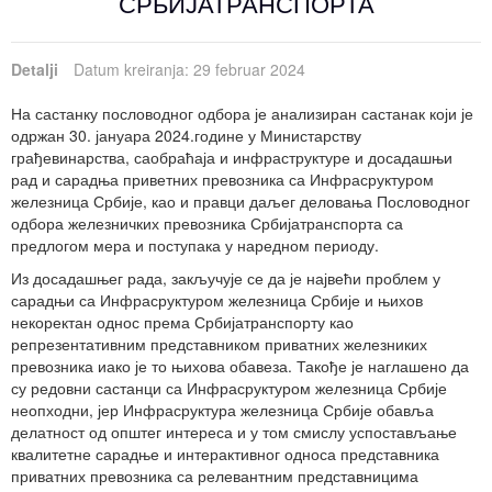
СРБИЈАТРАНСПОРТА
Detalji
Datum kreiranja: 29 februar 2024
На састанку пословодног одбора је анализиран састанак који је
одржан 30. јануара 2024.године у Министарству
грађевинарства, саобраћаја и инфраструктуре и досадашњи
рад и сарадња приветних превозника са Инфрасруктуром
железница Србије, као и правци даљег деловања Пословодног
одбора железничких превозника Србијатранспорта са
предлогом мера и поступака у наредном периоду.
Из досадашњег рада, закључује се да је највећи проблем у
сарадњи са Инфрасруктуром железница Србије и њихов
некоректан однос према Србијатранспорту као
репрезентативним представником приватних железниких
превозника иако је то њихова обавеза. Такође је наглашено да
су редовни састанци са Инфрасруктуром железница Србије
неопходни, јер Инфрасруктура железница Србије обавља
делатност од општег интереса и у том смислу успостављање
квалитетне сарадње и интерактивног односа представника
приватних превозника са релевантним представницима