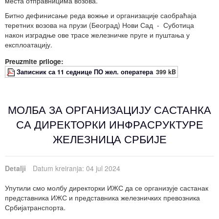
места отправницима возова.
Битно дефинисање реда вожње и организације саобраћаја
теретних возова на прузи (Београд) Нови Сад - Суботица
након изградње ове трасе железничке пруге и пуштања у
експлоатацију.
Preuzmite priloge:
Записник са 11 седнице ПО жел. оператера
399 kB
МОЛБА ЗА ОРГАНИЗАЦИЈУ САСТАНКА
СА ДИРЕКТОРКИ ИНФРАСРУКТУРЕ
ЖЕЛЕЗНИЦА СРБИЈЕ
Detalji
Datum kreiranja: 04 jul 2024
Упутили смо молбу директорки ИЖС да се организује састанак
представника ИЖС и представника железничких превозника
Србијатранспорта.