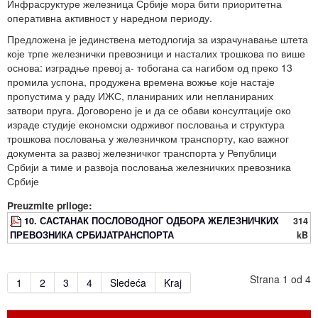
Инфрасруктуре железница Србије мора бити приоритетна
оперативна активност у наредном периоду.
Предложена је јединствена методлогија за израчунавање штета
које трпе железнички превозници и насталих трошкова по више
основа: изградње превој а- тобогана са нагибом од преко 13
промила успона, продужена времена вожње које настаје
пропустима у раду ИЖС, планираних или непланираних
затвори пруга. Договорено је и да се обави консултације око
израде студије економски одрживог пословања и структура
трошкова пословања у железничком транспорту, као важног
документа за развој железничког транспорта у Републици
Србији а тиме и развоја пословања железничких превозника
Србије
Preuzmite priloge:
10. САСТАНАК ПОСЛОВОДНОГ ОДБОРА ЖЕЛЕЗНИЧКИХ
314
ПРЕВОЗНИКА СРБИЈАТРАНСПОРТА
kB
Strana 1 od 4
1
2
3
4
Sledeća
Kraj