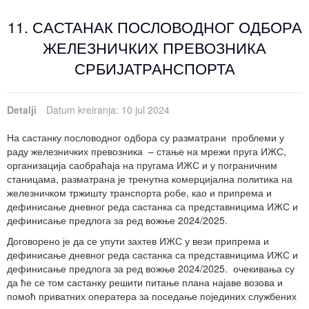
11. САСТАНАК ПОСЛОВОДНОГ ОДБОРА
ЖЕЛЕЗНИЧКИХ ПРЕВОЗНИКА
СРБИЈАТРАНСПОРТА
Detalji
Datum kreiranja: 10 jul 2024
На састанку пословодног одбора су разматрани проблеми у
раду железничких превозника – стање на мрежи пруга ИЖС,
организација саобраћаја на пругама ИЖС и у пограничним
станицама, разматрана је тренутна комерцијална политика на
железничком тржишту транспорта робе, као и припрема и
дефинисање дневног реда састанка са представницима ИЖС и
дефинисање предлога за ред вожње 2024/2025.
Договорено је да се упути захтев ИЖС у вези припрема и
дефинисање дневног реда састанка са представницима ИЖС и
дефинисање предлога за ред вожње 2024/2025. очекивања су
да ће се том састанку решити питање плана најаве возова и
помоћ приватних оператера за поседање појединих службених