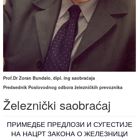
Događaji
Siva ekonomija
Fotografije
Marketing
Fakultet tehničkih nauka Novi Sad
Savetnici
Najnovije vesti
Video materijal
Skupština udruženja
Zastupanje i posredovanje
Skupovi i konferencije
Prof.Dr Zoran Bundalo, dipl. ing saobraćaja
Predsednik Poslovodnog odbora železničkih prevoznika
Železnički saobraćaj
ПРИМЕДБЕ ПРЕДЛОЗИ И СУГЕСТИЈЕ
НА НАЦРТ ЗАКОНА О ЖЕЛЕЗНИЦИ