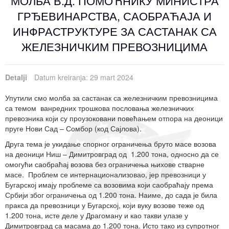
МОЛБА В.Д. ПОМОЋНИКУ МИНИСТРА
ГРЂЕВИНАРСТВА, САОБРАЋАЈА И
ИНФРАСТРУКТУРЕ ЗА САСТАНАК СА
ЖЕЛЕЗНИЧКИМ ПРЕВОЗНИЦИМА
Detalji
Datum kreiranja: 29 mart 2024
Упутили смо молба за састанак са железничким превозницима
са темом ванредних трошкова пословања железничких
превозника који су проузоковани повећањем отпора на деоници
пруге Нови Сад – Сомбор (код Сајлова).
Друга тема је укидање спорног ограничења бруто масе возова
на деоници Ниш – Димитровград од 1.200 тона, односно да се
омогући саобраћај возова без ограничења њихове стварне
масе. Проблем се интернационализовао, јер превозници у
Бугарској имају проблеме са возовима који саобраћају према
Србији због ограничења од 1.200 тона. Наиме, до сада је била
пракса да превозници у Бугарској, који вуку возове теже од
1.200 тона, исте деле у Драгоману и као такви улазе у
Димитровград са масама до 1.200 тона. Исто тако из супротног