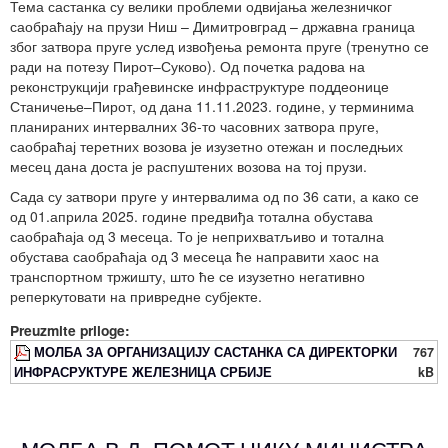
Тема састанка су велики проблеми одвијања железничког
саобраћају на прузи Ниш – Димитровград – државна граница
због затвора пруге услед извођења ремонта пруге (тренутно се
ради на потезу Пирот–Суково). Од почетка радова на
реконструкцији грађевинске инфраструктуре поддеонице
Станичење–Пирот, од дана 11.11.2023. године, у терминима
планираних интервалних 36-то часовних затвора пруге,
саобраћај теретних возова је изузетно отежан и последњих
месец дана доста је распуштених возова на тој прузи.
Сада су затвори пруге у интервалима од по 36 сати, а како се
од 01.априла 2025. године предвиђа тотална обустава
саобраћаја од 3 месеца. То је неприхватљиво и тотална
обустава саобраћаја од 3 месеца ће направити хаос на
транспортном тржишту, што ће се изузетно негативно
реперкутовати на привредне субјекте.
Preuzmite priloge:
МОЛБА ЗА ОРГАНИЗАЦИЈУ САСТАНКА СА ДИРЕКТОРКИ
767
ИНФРАСРУКТУРЕ ЖЕЛЕЗНИЦА СРБИЈЕ
kB