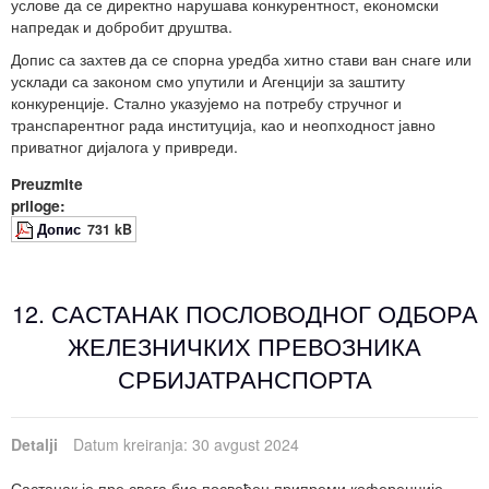
услове да се директно нарушава
конкурентност,
економски
напредак и добробит друштва.
Д
опис са захтев да се спорна уредба хитно стави ван снаге или
усклади са законом смо упутили и Агенцији за заштиту
конкуренције.
Стално указујемо на потребу стручног и
транспарентног рада институција, као и неопходност јавно
приватног дијалога у привреди.
Preuzmite
priloge:
Допис
731 kB
12. САСТАНАК ПОСЛОВОДНОГ ОДБОРА
ЖЕЛЕЗНИЧКИХ ПРЕВОЗНИКА
СРБИЈАТРАНСПОРТА
Detalji
Datum kreiranja: 30 avgust 2024
Састанак је пре свега био посвећен припреми коференције