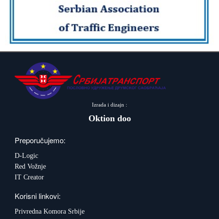
Izrada i dizajn :
Oktion doo
Preporučujemo:
D-Logic
Red Vožnje
IT Creator
Korisni linkovi:
Privredna Komora Srbije