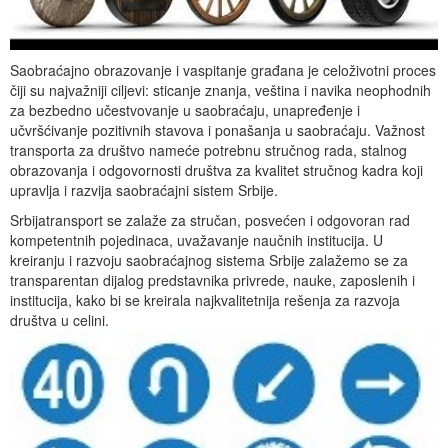
Saobraćajno obrazovanje i vaspitanje građana je celoživotni proces
čiji su najvažniji ciljevi: sticanje znanja, veština i navika neophodnih
za bezbedno učestvovanje u saobraćaju, unapređenje i
učvršćivanje pozitivnih stavova i ponašanja u saobraćaju. Važnost
transporta za društvo nameće potrebnu stručnog rada, stalnog
obrazovanja i odgovornosti društva za kvalitet stručnog kadra koji
upravlja i razvija saobraćajni sistem Srbije.
Srbijatransport se zalaže za stručan, posvećen i odgovoran rad
kompetentnih pojedinaca, uvažavanje naučnih institucija. U
kreiranju i razvoju saobraćajnog sistema Srbije zalažemo se za
transparentan dijalog predstavnika privrede, nauke, zaposlenih i
institucija, kako bi se kreirala najkvalitetnija rešenja za razvoja
društva u celini.