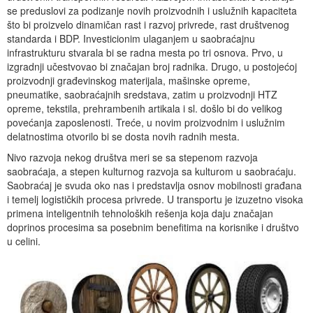
Događaji
Siva ekonomija
Fotografije
Marketing
Fakultet tehničkih nauka Novi Sad
Savetnici
se preduslovi za podizanje novih proizvodnih i uslužnih kapaciteta
što bi proizvelo dinamičan rast i razvoj privrede, rast društvenog
Najnovije vesti
Video materijal
Skupština udruženja
Zastupanje i posredovanje
Skupovi i konferencije
standarda i BDP. Investicionim ulaganjem u saobraćajnu
infrastrukturu stvarala bi se radna mesta po tri osnova. Prvo, u
izgradnji učestvovao bi značajan broj radnika. Drugo, u postojećoj
proizvodnji građevinskog materijala, mašinske opreme,
pneumatike, saobraćajnih sredstava, zatim u proizvodnji HTZ
opreme, tekstila, prehrambenih artikala i sl. došlo bi do velikog
povećanja zaposlenosti. Treće, u novim proizvodnim i uslužnim
delatnostima otvorilo bi se dosta novih radnih mesta.
Nivo razvoja nekog društva meri se sa stepenom razvoja
saobraćaja, a stepen kulturnog razvoja sa kulturom u saobraćaju.
Saobraćaj je svuda oko nas i predstavlja osnov mobilnosti građana
i temelj logističkih procesa privrede. U transportu je izuzetno visoka
primena inteligentnih tehnoloških rešenja koja daju značajan
doprinos procesima sa posebnim benefitima na korisnike i društvo
u celini.