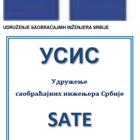
UDRUŽENJE SAOBRAĆAJNIH INŽENJERA SRBIJE