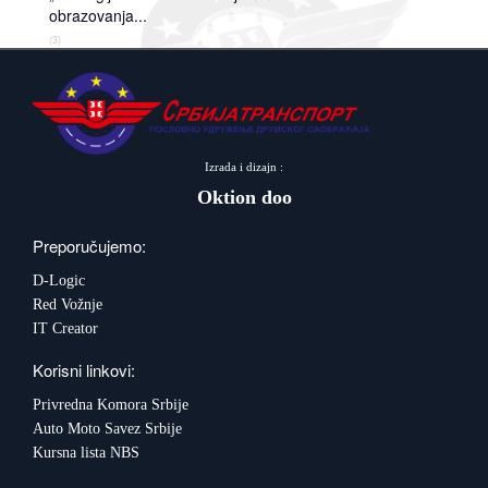
Događaji
Siva ekonomija
Fotografije
Marketing
Fakultet tehničkih nauka Novi Sad
Savetnici
obrazovanja...
(3)
Najnovije vesti
Video materijal
Skupština udruženja
Zastupanje i posredovanje
Skupovi i konferencije
Izrada i dizajn :
Oktion doo
Preporučujemo:
D-Logic
Red Vožnje
IT Creator
Korisni linkovi:
Privredna Komora Srbije
Auto Moto Savez Srbije
Kursna lista NBS