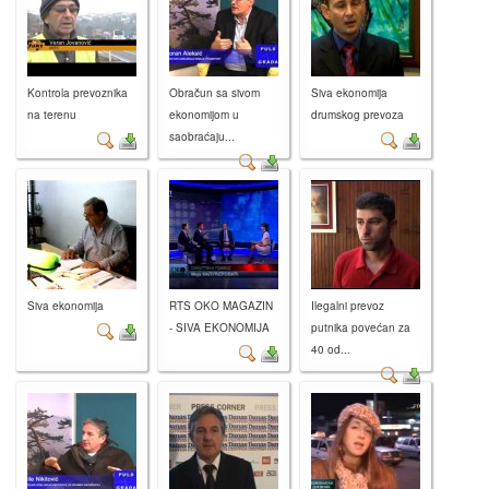
Kontrola prevoznika
Obračun sa sivom
Siva ekonomija
na terenu
ekonomijom u
drumskog prevoza
saobraćaju...
Siva ekonomija
RTS OKO MAGAZIN
Ilegalni prevoz
- SIVA EKONOMIJA
putnika povećan za
40 od...