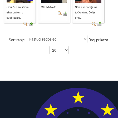
Obračun sa sivom
Mile Nikitovic
Siva ekonomija na
ekonomijom u
točkovima: Divlje
saobraćaju...
prev...
Sortiranje
Broj prikaza