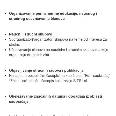
Organizovanje permanentne edukacije, naučnog i
stručnog usavršavanja članova
Naučni i s
tručni skupovi
Suorganizatori/organizatori skupova na teme od interesa za
struku,
Učestvovanje članova na naučnim i stručnim skupovima koje
organizuju drugi subjekti.
Objavljivanje stručnih radova i publikacija
Na sajtu, u postojećim časopisima kao što su “Put i saobraćaj“,
“Železnice“, stručni časopis koje izdaje SITS i sl.
Obeležavanje značajnih datuma i događaja iz oblasti
saobraćaja