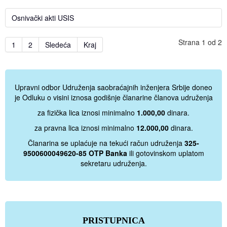
Osnivački akti USIS
Strana 1 od 2
1
2
Sledeća
Kraj
Upravni odbor Udruženja saobraćajnih inženjera Srbije doneo
je Odluku o visini iznosa godišnje članarine članova udruženja
za fizička lica iznosi minimalno
1.000,00
dinara.
za pravna lica iznosi minimalno
12.000,00
dinara.
Članarina se uplaćuje na tekući račun udruženja
325-
9500600049620-85 OTP Banka
ili gotovinskom uplatom
sekretaru udruženja.
PRISTUPNICA