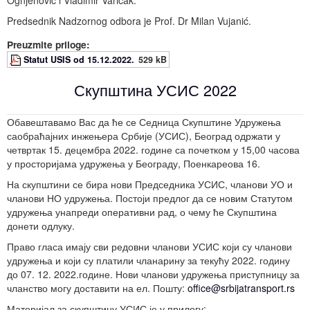
Predsednik Nadzornog odbora je Prof. Dr Milan Vujanić.
Preuzmite priloge:
Statut USIS od 15.12.2022.
529 kB
Скупштина УСИС 2022
Обавештавамо Вас да ће се Седница Скупштине Удружења
саобраћајних инжењера Србије (УСИС), Београд одржати у
четвртак 15. децембра 2022. године са почетком у 15,00 часова
у просторијама удружења у Београду, Поенкареова 16.
На скупштини се бира нови Председника УСИС, чланови УО и
чланови НО удружења. Постоји предлог да се новим Статутом
удружења унапреди оперативни рад, о чему ће Скупштина
донети одлуку.
Право гласа имају сви редовни чланови УСИС који су чланови
удружења и који су платили чланарину за текућу 2022. годину
до 07. 12. 2022.године. Нови чланови удружења приступницу за
чланство могу доставити на ел. Пошту:
office@srbijatransport.rs
Материјал за скупштину УСИС је у прилогу: