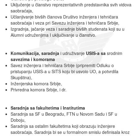
Uključenje u članstvo reprezentativnih predstavnika svih vidova
saobraćaja,
Učlanjivanje bivših članova Društvo inženjera i tehničara
saobraćaja i veza pri Savezu inženjera i tehničara Srbije,
Izgradnja, jačanje veza i saradnje bivših studenata koji su u
Alumni udruženjima I uključivanje u članstvo.
Komunikacija
,
saradnja
i udruživanje
USIS-a sa
srodnim
savezima i komorama
Savez inženjera i tehničara Srbije (pripremiti Odluku o
pristupanju USIS-a u SITS koju bi usvoio UO, a potvrdila
Skupština),
Inženjerska komora Srbije,
Privredna komora Srbije, i dr.
Saradnja sa fakultetima
i Institutima
Saradnja sa SF u Beogradu, FTN u Novom Sadu i SF u
Doboju,
Saradnja sa ostalim fakultetima koji obrazuju inženjere
saobraćaja. Saradnja bi se u formalnom smislu definisala kroz