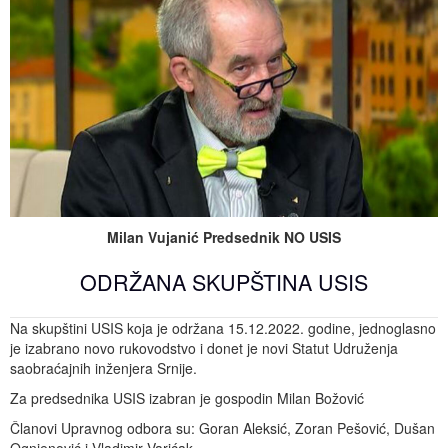
Milan Vujanić Predsednik NO USIS
ODRŽANA SKUPŠTINA USIS
Na skupštini USIS koja je održana 15.12.2022. godine, jednoglasno
je izabrano novo rukovodstvo i donet je novi Statut Udruženja
saobraćajnih inženjera Srnije.
Za predsednika USIS izabran je gospodin Milan Božović
Članovi Upravnog odbora su: Goran Aleksić, Zoran Pešović, Dušan
Ognjenović i Vladimir Varićak.