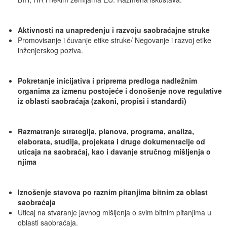
Aktivnosti na unapređenju i razvoju saobraćajne struke
Promovisanje i čuvanje etike struke/ Negovanje i razvoj etike
inženjerskog poziva.
Pokretanje inicijativa i priprema predloga
nadležnim
organima za izmenu postojeće i donošenje nove regulative
iz oblasti saobraćaja (zakoni, propisi i standardi)
Razmatranje strategija, planova, programa, analiza,
elaborata, studija, projekata
i druge dokumentacije od
uticaja na saobraćaj, kao i davanje stručnog mišljenja o
njima
Izno
š
enje
stavova
po
raznim
pitanjima
bitnim
za
oblast
saobra
ć
aja
Uticaj na stvaranje javnog mišljenja o svim bitnim pitanjima u
oblasti saobraćaja.