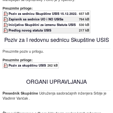
Preuzmite priloge:
Poziv za sednicu Skupštine USIS 15.12.2022.
657 kB
Zapisnik sa sednice UO i NO USISa
764 kB
Inicijativa Skupštini za izmenu Statuta USIS
530 kB
Predlog novog statuta USIS
217 kB
Poziv za I redovnu sednicu Skupštine USIS
Preuzmite poziv u prilogu.
Preuzmite priloge:
Poziv za skupštinu USIS
262 kB
ORGANI UPRAVLJANJA
Presednik Skupštine
Udruženja saobraćajnih inženjera Srbije je
Vladimir Varićak .