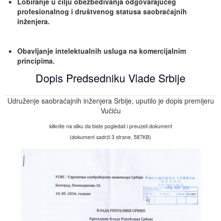
Lobiranje u cilju
obezbeđivanja odgovarajućeg
profesionalnog i društvenog
statusa saobraćajnih
inženjera
.
O
ba
vlja
nje
intelektualnih usluga na komercijalnim
principima
.
Dopis Predsedniku Vlade Srbije
Udruženje saobraćajnih inženjera Srbije, uputilo je dopis premijeru
Vučiću
kliknite na sliku da biste pogledali i preuzeli dokument
(dokument sadrži 3 strane, 587KB)