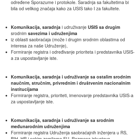
određene Sporazume i protokole. Saradnja sa fakultetima bi
bila od velikog značaja kako za USIS tako I za fakultete.
Komunikacija
,
saradnja
i udruživanje
USIS sa drugim
srodnim
savezima
i udruženjima
iz oblasti saobraćaja (može i drugim srodnim oblastima od
interesa za naše Udruženje),
Formiranje registra i određivanje prioriteta i predstavnika USIS-
a za uspostavljanje iste.
Komunikacija
,
saradnja
i udruživanje
sa ostalim
srodnim
naučnim,
stručnim, privrednim i društvenim
nacionalnim
institucijama
Formiranje registra, prioriteti, imenovanje predstavnika USIS-a
za uspostavljanje iste.
Komunikacija
,
saradnja
i udruživanje
sa
srodnim
međunarodnim udruženjima
Formiranje registra Udruženja saobraćajnih inženjera u RS,
BIH, HR i nekim zemljama EU. Razmena iskustava.