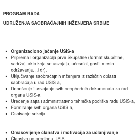
PROGRAM RADA
UDRUŽENJA SAOBRAĆAJNIH INŽENJERA SRBIJE
Organizaciono jačanje USIS-a
Priprema i organizacija prve Skupštine (format skupštine,
sadržaj, akta koja se usvajaju, učesnici, gosti, mesto
održavanja, ..i dr),
Uključivanje saobraćajnih inženjera iz različitih oblasti
saobraćaja u rad USIS-a,
Donošenje i usvajanje svih neophodnih dokumenata za rad
organa USIS-a,
Uređenje sajta i administrativno tehnička podrška radu USIS-a,
Formiranje svih organa USIS-a,
Osnivanje sekcija.
Omasovljenje članstva i motivacija za učlanjivanje
Članstvo po predlogu USIS,