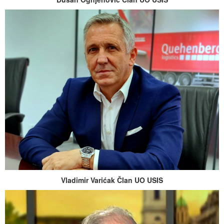
Vladimir Varićak Član UO USIS