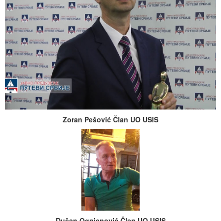
Zoran Pešović Član UO USIS
Dušan Ognjenović Član UO USIS