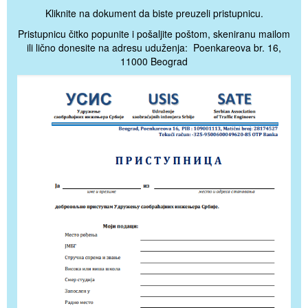
Kliknite na dokument da biste preuzeli pristupnicu.
Pristupnicu čitko popunite i pošaljite poštom, skeniranu mailom
ili lično donesite na adresu uduženja: Poenkareova br. 16,
11000 Beograd