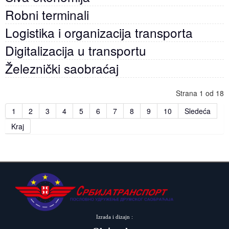
Robni terminali
Logistika i organizacija transporta
Digitalizacija u transportu
Železnički saobraćaj
Strana 1 od 18
1
2
3
4
5
6
7
8
9
10
Sledeća
Kraj
Izrada i dizajn :