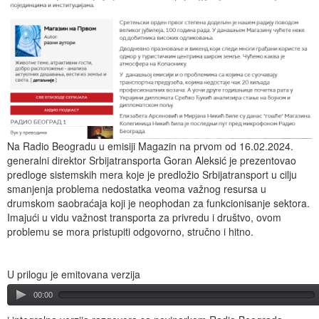
Na Radio Beogradu u emisiji Magazin na prvom od 16.02.2024.
generalni direktor Srbijatransporta Goran Aleksić je prezentovao
predloge sistemskih mera koje je predložio Srbijatransport u cilju
smanjenja problema nedostatka veoma važnog resursa u
drumskom saobraćaja koji je neophodan za funkcionisanje sektora.
Imajući u vidu važnost transporta za privredu i društvo, ovom
problemu se mora pristupiti odgovorno, stručno i hitno.
U prilogu je emitovana verzija
00:00