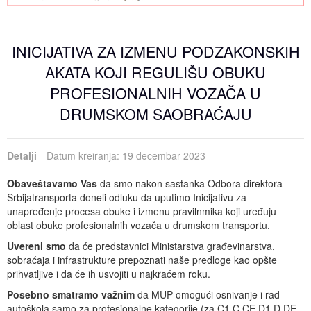
INICIJATIVA ZA IZMENU PODZAKONSKIH
AKATA KOJI REGULIŠU OBUKU
PROFESIONALNIH VOZAČA U
DRUMSKOM SAOBRAĆAJU
Detalji
Datum kreiranja: 19 decembar 2023
Obaveštavamo Vas
da smo nakon sastanka Odbora direktora
Srbijatransporta doneli odluku da uputimo Inicijativu za
unapređenje procesa obuke i izmenu pravilnmika koji uređuju
oblast obuke
profesionalnih vozača u drumskom transportu.
Uvereni smo
da će predstavnici Ministarstva građevinarstva,
sobraćaja i infrastrukture prepoznati naše predloge kao opšte
prihvatljive i da će ih usvojiti u najkraćem roku.
Posebno smatramo važnim
da MUP omogući osnivanje i rad
autoškola samo za profesionalne kategorije (za C1,C,CE,D1,D,DE