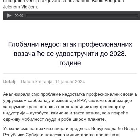
i integralna verzija razgovora sa novinarkom Radio Beograda
Jelenom Vidićem.
00:00
Глобални недостатак професионалних
возача ће се удвостручити до 2028.
године
Detalji
Datum kreiranja: 11 januar 2024
Анализирали смо проблеме недостатка професионалних возача
у друмском саобраћају и извештаје ИРУ, светске организације
за друмски транспорт која представља читаву транспортну
индустрију – аутобусе, камионе и такси возила, која покреће
одрживу мобилност људи и робе широм планете.
Указали смо на низ чињеница и предлога. Верујемо да ће Влада
Републике Србије и надлежно министарство препознати