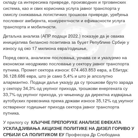
складу са интересима привреде, производних и трговинских
система, као и свих корисника услуга јавног транспорта у
смислу снижавања логистичких трошкова привреде, уређења
пословног амбијента, конкурентности и ефикасности услуга
транспорта и мобилности.
Детаљна анализа (АПР подаци 2022.) показује да је оваква
иницијатива билансно позитивна за буџет Републике Србије у
износу од око 17 милиона евра/годишње,
Поред овога, анализом пословања, уочава се и указујемо на
економски неодрживо пословање у сектору јавног транспорта
путника. Промет сектора износи: 674.463.853 евра, а Ебитда:
36.128.686 евра, што је само 5,4% и што је апсолутно
алармантно. Подаци даље указују да су трошкови бруто зарада
у сектору 34,3% од укупног прихода, трошкови енергената су
33,7% од укупног прихода, уз чињеницу да директна издвајања
аутобуских превозника према држави износе 35,12% од укупног
оствареног годишњег прихода сектора јавног транспорта
путника.
У прилогу су
КЉУЧНЕ ПРЕПОРУКЕ АНАЛИЗЕ ЕФЕКАТА
УСКЛАДЈИВАЊА АКЦИЗНЕ ПОЛИТИКЕ НА ДИЗЕЛ ГОРИВО У
СРБИЈИ СА ПОЛИТИКОМ ЕУ
Професора Др Слободана