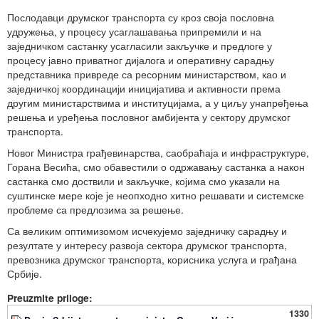
Послодавци друмског транспорта су кроз своја пословна
удружења, у процесу усаглашавања припремили и на
заједничком састанку усагласили закључке и предлоге у
процесу јавно приватног дијалога и оперативну сарадњу
представника привреде са ресорним министарством, као и
заједничкој координацији иницијатива и активности према
другим министарствима и институцијама, а у циљу унапређења
решења и уређења пословног амбијента у сектору друмског
транспорта.
Новог Министра грађевинарства, саобраћаја и инфраструктуре,
Горана Весића, смо обавестили о одржавању састанка а након
састанка смо доствили и закључке, којима смо указали на
суштинске мере које је неопходно хитно решавати и системске
проблеме са предлозима за решење.
Са великим оптимизомом исчекујемо заједничку сарадњу и
резултате у интересу развоја сектора друмског транспорта,
превозника друмског транспорта, корисника услуга и грађана
Србије.
Preuzmite priloge:
1330