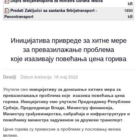
Dopis Srbijatransporta za ministra Gorana Vesića
kB
Predati Zaključci sa sastanka Srbijatransport -
1850
Panontransport
kB
Иницијатива привреде за хитне мере
за превазилажање проблема
којe изазивају повећања цена горива
Detalji
Datum kreiranja: 18 maj 2022
Упутили смо
иницијативу за доношење хитних мера за
превазилажање проблема које изазива повећања цена
горива
.
Иницијативу смо упутили Председнику Републике
Србије, Председници Владе, Министру финансија,
Министру грађевинарства, сабраћаја и инфраструктуре и
помоћнику министра задуженом за друмски транспорт
.
Цене горива су превисоке а проблеми у пословању веома
велики.