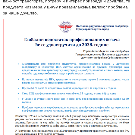
важност транспорта, потребу и интерес привреде и друштва, те
предузети низ мера у циљу превазилажења великог проблема
за наше друштво.