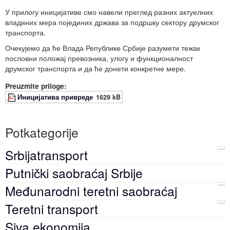
У прилогу иницијативе смо навели преглед разних актуелних
владиних мера појединих држава за подршку сектору друмског
транспорта.
Очекујемо да ће Влада Републике Србије разумети тежак
пословни положај превозника, улогу и функционалност
друмског транспорта и да ће донети конкретне мере.
Preuzmite priloge:
Иницијатива привреде
1629 kB
Potkategorije
Srbijatransport
Putnički saobraćaj Srbije
Međunarodni teretni saobraćaj
Teretni transport
Siva ekonomija