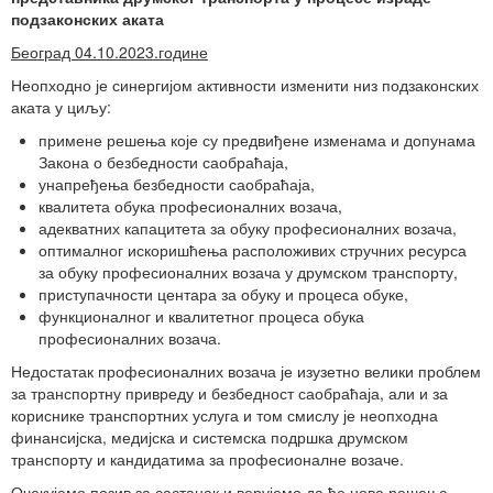
подзаконских аката
Београд 04.10.2023.године
Неопходно је синергијом активности изменити низ подзаконских
аката у циљу:
примене решења које су предвиђене изменама и допунама
Закона о безбедности саобраћаја,
унапређења безбедности саобраћаја,
квалитета обука професионалних возача,
адекватних капацитета за обуку професионалних возача,
оптималног искоришћења расположивих стручних ресурса
за обуку професионалних возача у друмском транспорту,
приступачности центара за обуку и процеса обуке,
функционалног и квалитетног процеса обука
професионалних возача.
Недостатак професионалних возача је изузетно велики проблем
за транспортну привреду и безбедност саобраћаја, али и за
кориснике транспортних услуга и том смислу је неопходна
финансијска, медијска и системска подршка друмском
транспорту и кандидатима за професионалне возаче.
Очекујемо позив за састанак и верујемо да ће нова решења