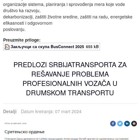
organizacije sistema, planiranja i sprovođenja mera koje vode
društvo ka razvoju,
dekarbonizaciji, zaštiti životne sredine, zaštiti na radu, energetske
efikasnosti i odgovornom
poslovanju.
Preuzmite priloge:
Закључци са скупа BusConnect 2025
655 kB
PREDLOZI SRBIJATRANSPORTA ZA
REŠAVANJE PROBLEMA
PROFESIONALNIH VOZAČA U
DRUMSKOM TRANSPORTU
Detalji
Datum kreiranja: 07 mart 2024