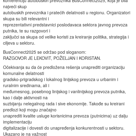
konferenciju autobuskih prevoznika BusConnect2025, koja je bila
najveći skup
autobuskih prevoznika i pratećih delatnosti u regionu. Organizatori
skupa su bili relevantni i
reprezentativni predstavnici poslodavaca sektora javnog prevoza
putnika, te su razgovori i
zaključci sa skupa od velike koristi za kreiranje politika, strategija i
ciljeva u sektoru.
BusConnect2025 se održao pod sloganom:
RAZGOVOR JE LEKOVIT, POŽELJAN I KORISTAN.
Očekivanja su da će predložena rešenja unaprediti organizaciju
komunalne delatnosti
gradsko-prigradskog i lokalnog linijskog prevoza u urbanim i
ruralnim sredinama, ali i
međumesnog, posebnog linijskog i vanlinijskog prevoza putnika,
kao i dalje aktivnosti na
suzbijanju nelegalnog rada i sive ekonomije. Takođe su kreirani
predlozi koji mogu značajno
unaprediti kvalite usluge korisnicima prevoza (putnicima) uz dalju
implementaciju
digitalizacije i dovesti do unapređenja konkurentnosti u sektoru.
Ukazano je na važnost