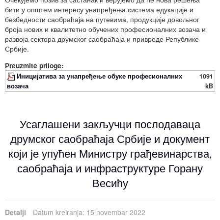
бити у општем интересу унапређења система едукације и
безбедности саобраћаја на путевима, продукције довољног
броја нових и квалитетно обучених професионалних возача и
развоја сектора друмског саобраћаја и привреде Републике
Србије.
Preuzmite priloge:
Иницијатива за унапређење обуке професионалних
1091
возача
kB
Усаглашени закључци послодаваца
друмског саобраћаја Србије и документ
који је упућен Министру грађевинарства,
саобраћаја и инфраструктуре Горану
Весићу
Detalji
Datum kreiranja: 15 novembar 2022