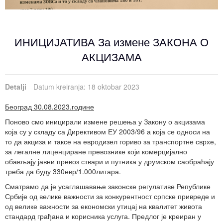
ИНИЦИЈАТИВА За измене ЗАКОНА О
АКЦИЗАМА
Detalji
Datum kreiranja: 18 oktobar 2023
Београд 30.08.2023.године
Поново смо иницирали измене решења у Закону о акцизама
која су у складу са Директивом ЕУ 2003/96 а која се односи на
то да акциза и таксе на евродизел гориво за транспортне сврхе,
за легалне лиценциране превознике који комерцијално
обављају јавни превоз ствари и путника у друмском саобраћају
треба да буду 330евр/1.000литара.
Сматрамо да је усаглашавање законске регулативе Републике
Србије од велике важности за конкурентност српске привреде и
од велике важности за економски утицај на квалитет живота
стандард грађана и корисника услуга. Предлог је креиран у