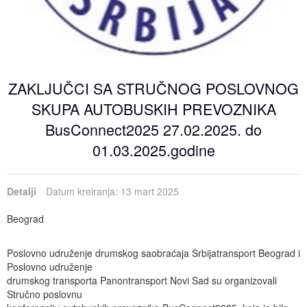
Događaji
Siva ekonomija
Fotografije
Marketing
Fakultet tehničkih nauka Novi Sad
Savetnici
Najnovije vesti
Video materijal
Skupština udruženja
Zastupanje i posredovanje
Skupovi i konferencije
ZAKLJUČCI SA STRUČNOG POSLOVNOG
SKUPA AUTOBUSKIH PREVOZNIKA
BusConnect2025 27.02.2025. do
01.03.2025.godine
Detalji
Datum kreiranja: 13 mart 2025
Beograd
Poslovno udruženje drumskog saobraćaja Srbijatransport Beograd i
Poslovno udruženje
drumskog transporta Panontransport Novi Sad su organizovali
Stručno poslovnu