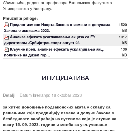
Аћимовића, редовног професора Економског факултета
Универзитета у Београду.
Preuzmite priloge:
Предлог измене Нацрта Закона о измени и допунама
1520
Закона о акцизама 2023.
kB
Анализе ефеката усаглашавања акциза са ЕУ
1017
директивом -Србијатранспорт август 23
kB
Кључне преп. анализе ефеката усклађивања акц.
136
политике на дизел гор...
kB
ИНИЦИЈАТИВА
Detalji
Datum kreiranja: 18 oktobar 2023
за хитно доношење подзаконских аката у складу са
решењима које предвиђају измене и допуне Закона о
безбедности саобраћаја на путевима који је ступио на
снагу 15. 09. 2023. године и молба за укључивање
представника друмског транспорта у процесе израде