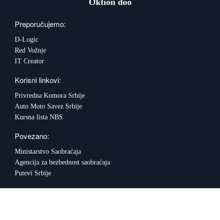
Oktion doo
Preporučujemo:
D-Logic
Red Vožnje
IT Creator
Korisni linkovi:
Privredna Komora Srbije
Auto Moto Savez Srbije
Kursna lista NBS
Povezano:
Ministarstvo Saobraćaja
Agencija za bezbednost saobraćaja
Putevi Srbije