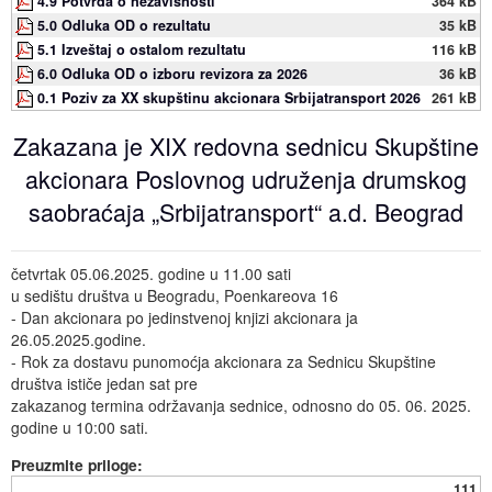
4.9 Potvrda o nezavisnosti
364 kB
5.0 Odluka OD o rezultatu
35 kB
5.1 Izveštaj o ostalom rezultatu
116 kB
6.0 Odluka OD o izboru revizora za 2026
36 kB
0.1 Poziv za XX skupštinu akcionara Srbijatransport 2026
261 kB
Zakazana je XIX redovna sednicu Skupštine
akcionara Poslovnog udruženja drumskog
saobraćaja „Srbijatransport“ a.d. Beograd
četvrtak 05.06.2025. godine u 11.00 sati
u sedištu društva u Beogradu, Poenkareova 16
- Dan akcionara po jedinstvenoj knjizi akcionara ja
26.05.2025.godine.
- Rok za dostavu punomoćja akcionara za Sednicu Skupštine
društva ističe jedan sat pre
zakazanog termina održavanja sednice, odnosno do 05. 06. 2025.
godine u 10:00 sati.
Preuzmite priloge:
111