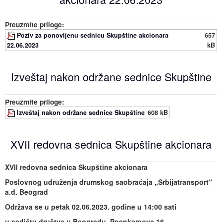
Preuzmite priloge:
Poziv za ponovljenu sednicu Skupštine akcionara
657
22.06.2023
kB
Izveštaj nakon održane sednice Skupštine
Preuzmite priloge:
Izveštaj nakon održane sednice Skupštine
608 kB
XVII redovna sednica Skupštine akcionara
XVII redovna sednica Skupštine akcionara
Poslovnog udruženja drumskog saobraćaja „Srbijatransport“
a.d. Beograd
Održava se u petak 02.06.2023. godine u 14:00 sati
u sedištu društva u Beogradu, Poenkareova 16