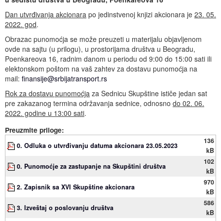
Dan utvrđivanja akcionara
po jedinstvenoj knjizi akcionara je
23. 05.
2022. god
.
Obrazac punomoćja se može preuzeti u materijalu objavljenom
ovde na sajtu (u prilogu), u prostorijama društva u Beogradu,
Poenkareova 16, radnim danom u periodu od 9:00 do 15:00 sati ili
elektonskom poštom na vaš zahtev za dostavu punomoćja na
mail:
finansije@srbijatransport.rs
Rok za dostavu punomoćja
za Sednicu Skupštine ističe jedan sat
pre zakazanog termina održavanja sednice, odnosno
do 02. 06.
2022. godine u 13:00 sati
.
Preuzmite priloge:
136
0. Odluka o utvrđivanju datuma akcionara 23.05.2023
kB
102
0. Punomoćje za zastupanje na Skupštini društva
kB
970
2. Zapisnik sa XVI Skupštine akcionara
kB
586
3. Izveštaj o poslovanju društva
kB