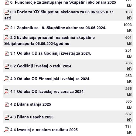
0. Punomoćje za zastupanje na Skupštini akcionara 2025
kB
0.0 Poziv za XIX Skupstinu akcionara za 05.06.2025 u 11
133
sati
kB
1003
2.1 Zapisnik sa 18. Skupštine akcionara 06.06.2024.
kB
2.2 Evidencija prisutnih na sednici skupštine
601
Srbijatransporta 06.06.2024.godine
kB
251
3.1 Odluka OD za Godišnji izveštaj za 2024.
kB
786
3.2 Godišnji izveštaj o radu 2024.
kB
253
4.0 Odluka OD Finansijski izveštaj za 2024.
kB
266
4.1 Odluka OD Izveštaj revizora za 2024.
kB
585
4.2 Bilans stanja 2025
kB
587
4.3 Bilans uspeha 2025.
kB
711
4.4 Izvestaj o ostalom rezultatu 2025
kB