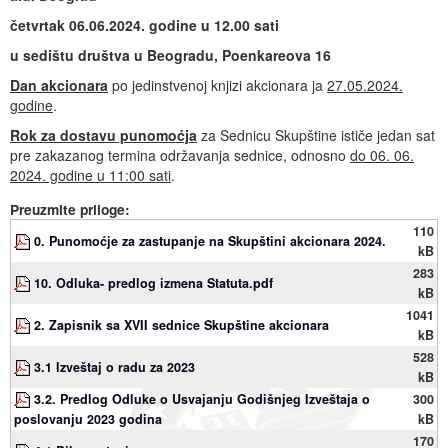
četvrtak 06.06.2024. godine u 12.00 sati
u sedištu društva u Beogradu, Poenkareova 16
Dan akcionara
po jedinstvenoj knjizi akcionara ja
27
.05.2024.
godine
.
Rok za dostavu punomoćja
za Sednicu Skupštine ističe jedan sat
pre zakazanog termina održavanja sednice, odnosno
do 06. 0
6
.
202
4
. godine u 1
1
:00 sati
.
Preuzmite priloge:
110
0. Punomoćje za zastupanje na Skupštini akcionara 2024.
kB
283
10. Odluka- predlog izmena Statuta.pdf
kB
1041
2. Zapisnik sa XVII sednice Skupštine akcionara
kB
528
3.1 Izveštaj o radu za 2023
kB
3.2. Predlog Odluke o Usvajanju Godišnjeg Izveštaja o
300
poslovanju 2023 godina
kB
170