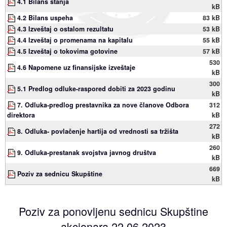
4.1 Bilans stanja
kB
4.2 Bilans uspeha
83 kB
4.3 Izveštaj o ostalom rezultatu
53 kB
4.4 Izveštaj o promenama na kapitalu
55 kB
4.5 Izveštaj o tokovima gotovine
57 kB
530
4.6 Napomene uz finansijske izveštaje
kB
300
5.1 Predlog odluke-raspored dobiti za 2023 godinu
kB
7. Odluka-predlog prestavnika za nove članove Odbora
312
direktora
kB
272
8. Odluka- povlačenje hartija od vrednosti sa tržišta
kB
260
9. Odluka-prestanak svojstva javnog društva
kB
669
Poziv za sednicu Skupštine
kB
Poziv za ponovljenu sednicu Skupštine
akcionara 22.06.2023