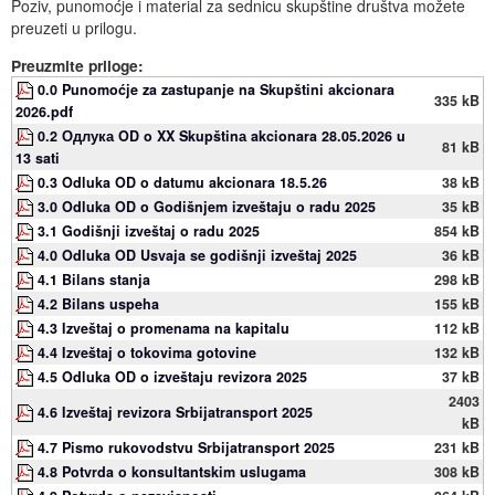
Poziv, punomoćje i material za sednicu skupštine društva možete
Događaji
Siva ekonomija
Fotografije
Marketing
Fakultet tehničkih nauka Novi Sad
Savetnici
preuzeti u prilogu.
Najnovije vesti
Video materijal
Skupština udruženja
Zastupanje i posredovanje
Skupovi i konferencije
Preuzmite priloge:
0.0 Punomoćje za zastupanje na Skupštini akcionara
335 kB
2026.pdf
0.2 Одлука OD o XX Skupštinа akcionara 28.05.2026 u
81 kB
13 sati
0.3 Odluka OD o datumu akcionara 18.5.26
38 kB
3.0 Odluka OD o Godišnjem izveštaju o radu 2025
35 kB
3.1 Godišnji izveštaj o radu 2025
854 kB
4.0 Odluka OD Usvaja se godišnji izveštaj 2025
36 kB
4.1 Bilans stanja
298 kB
4.2 Bilans uspeha
155 kB
4.3 Izveštaj o promenama na kapitalu
112 kB
4.4 Izveštaj o tokovima gotovine
132 kB
4.5 Odluka OD o izveštaju revizora 2025
37 kB
2403
4.6 Izveštaj revizora Srbijatransport 2025
kB
4.7 Pismo rukovodstvu Srbijatransport 2025
231 kB
4.8 Potvrda o konsultantskim uslugama
308 kB