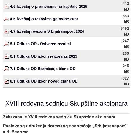
412
4.5 Izveštaj o promenama na kapitalu 2025
kB
853
4.6 Izveštaj o tokovima gotovine 2025
kB
9192
4.7 Izveštaj revizora Srbijatransport 2024
kB
247
5.1 Odluka OD - Ostvaren rezultat
kB
260
6.1 Odluka OD izbor revizora za 2025
kB
245
7.1 Odluka OD Rezrešenje člana OD
kB
327
8.1 Odluka OD Izbor novog člana OD
kB
XVIII redovna sednicu Skupštine akcionara
Zakazana je XV
III
redovna sednicu Skupštine akcionara
Poslovnog udruženja drumskog saobraćaja „Srbijatransport“
a.d. Beograd