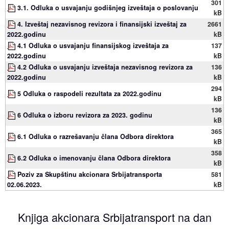
301
3.1. Odluka o usvajanju godišnjeg izveštaja o poslovanju
kB
4. Izveštaj nezavisnog revizora i finansijski izveštaj za
2661
2022.godinu
kB
4.1 Odluka o usvajanju finansijskog izveštaja za
137
2022.godinu
kB
4.2 Odluka o usvajanju izveštaja nezavisnog revizora za
136
2022.godinu
kB
294
5 Odluka o raspodeli rezultata za 2022.godinu
kB
136
6 Odluka o izboru revizora za 2023. godinu
kB
365
6.1 Odluka o razrešavanju člana Odbora direktora
kB
358
6.2 Odluka o imenovanju člana Odbora direktora
kB
Poziv za Skupštinu akcionara Srbijatransporta
581
02.06.2023.
kB
Knjiga akcionara Srbijatransport na dan