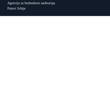
Agencija za bezbednost saobraćaja
Putevi Srbije