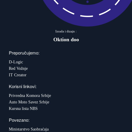
Izrada i dizajn :
Oktion doo
Preporučujemo:
D-Logic
Red Vožnje
IT Creator
Korisni linkovi:
Privredna Komora Srbije
Auto Moto Savez Srbije
Kursna lista NBS
Povezano:
Ministarstvo Saobraćaja