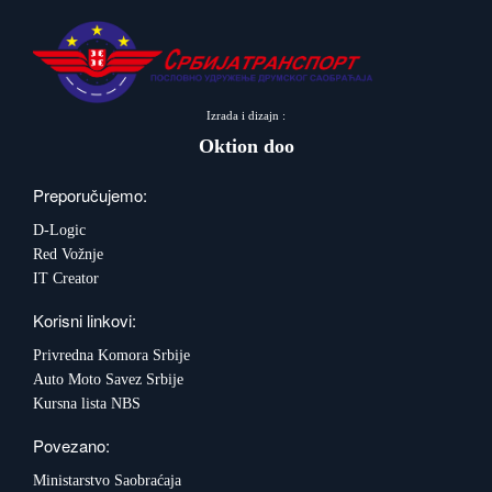
Izrada i dizajn :
Oktion doo
Preporučujemo:
D-Logic
Red Vožnje
IT Creator
Korisni linkovi:
Privredna Komora Srbije
Auto Moto Savez Srbije
Kursna lista NBS
Povezano:
Ministarstvo Saobraćaja