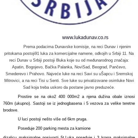
Događaji
Siva ekonomija
Fotografije
Marketing
Fakultet tehničkih nauka Novi Sad
Savetnici
Najnovije vesti
Video materijal
Skupština udruženja
Zastupanje i posredovanje
Skupovi i konferencije
www.lukadunav.co.rs
Prema podacima Dunavske komisije, na reci Dunav i njenim
pritokama postoji91 luka za komercijalne namene, od
kojih u Srbiji 11. Na
reci Dunav u Srbiji postoji 8luka koje su od međunarodnog značaja:
Apatin, Bogojevo, Bačka Palanka, NoviSad, Beograd, Pančevo,
Smederevo i Prahovo. Najveće luke na reci Savi su uŠapcu i Sremskoj
Mitrovici, a na reci Tisi u Senti. Sve luke su privatizovane osimluke Novi
Sad koja treba uskoro da postane javno preduzeće.
Prostire se na oko2 400 000m2 a njena dužina obale iznosi
760m (ukupno). Sastoji se iz jednogbasena i 5 vezova za velike teretne
brodove.
U luci postoji nešto više od 6km pruga.
Poseduje 200 parking mesta za kamione
dizalicu maksimalne nosivosti 5t.Luka poseduje i 3 krana maksimalne