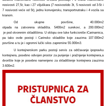
nosivosti 27,5t, kao i 27 viljuškara (7 nosivostido 3t, 5 nosivosti od 3-5t i
7 nosivosti veće od 5t), jednu konvejersku, transportnutraku i 4 vozila sa
kranom.
Od ukupne površine, 40.000m2
otpada na zatvorena skladišta. 5400m2 surekovi, a 200.000m2
je pod otvorenim skladištima. U sklopu ove luke funkcioniše iCarinarnica,
pa tako ovde postoji i Carinsko skladište koje zauzima 107.000m2
površine a tu je i ogromni lučki silos zapremine 55.000m3.
U kontejnerskom parku postoji servis za održavanje ipopravku
kontejnera, posebno odvojen prostor za punjenje i pražnjenje kontejnera,a
dvorište koje je posebno namenjeno za skladištenje kontejnera zauzima
3.600m2.