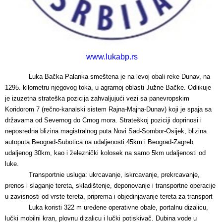
Događaji
Siva ekonomija
Fotografije
Marketing
Fakultet tehničkih nauka Novi Sad
Savetnici
Najnovije vesti
Video materijal
Skupština udruženja
Zastupanje i posredovanje
Skupovi i konferencije
www.lukabp.rs
Luka Bačka Palanka smeštena je na levoj obali reke Dunav, na
1295. kilometru njegovog toka, u agrarnoj oblasti Južne Bačke. Odlikuje
je izuzetna strateška pozicija zahvaljujući vezi sa panevropskim
Koridorom 7 (rečno-kanalski sistem Rajna-Majna-Dunav) koji je spaja sa
državama od Severnog do Crnog mora. Strateškoj poziciji doprinosi i
neposredna blizina magistralnog puta Novi Sad-Sombor-Osijek, blizina
autoputa Beograd-Subotica na udaljenosti 45km i Beograd-Zagreb
udaljenog 30km, kao i železnički kolosek na samo 5km udaljenosti od
luke.
Transportnie usluga
: ukrcavanje, iskrcavanje, prekrcavanje,
prenos i slaganje tereta, skladištenje, deponovanje i transportne operacije
u zavisnosti od vrste tereta, priprema i objedinjavanje tereta za transport
Luka koristi 322 m uređene operativne obale, portalnu dizalicu,
lučki mobilni kran, plovnu dizalicu i lučki potiskivač. Dubina vode u