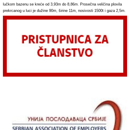
lučkom bazenu se kreće od 3,93m do 8,86m. Prosečna veličina plovila
prekrcanog u luci je dužine 90m, širine 11m, nosivosti 1500t i gaza 2,5m.