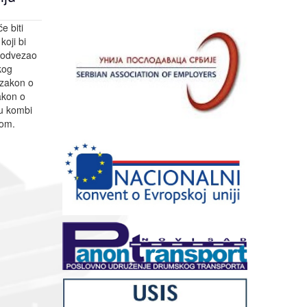
e biti
oji bi
 odvezao
kog
 zakon o
akon o
u kombi
vom.