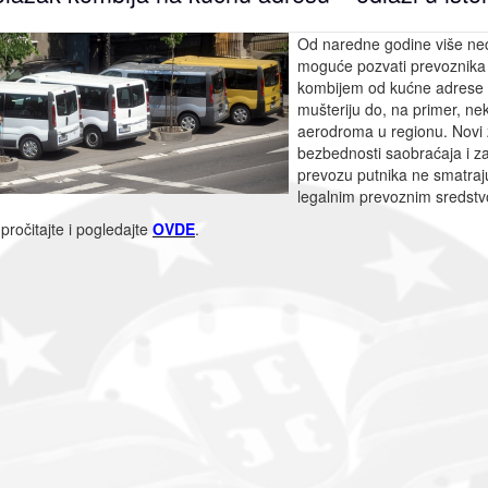
Od naredne godine više neć
moguće pozvati prevoznika k
kombijem od kućne adrese
mušteriju do, na primer, ne
aerodroma u regionu. Novi
bezbednosti saobraćaja i z
prevozu putnika ne smatraj
legalnim prevoznim sredst
 pročitajte i pogledajte
OVDE
.