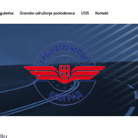
gulativa
Gransko udruženje poslodavaca
USIS
Kontakt
iju