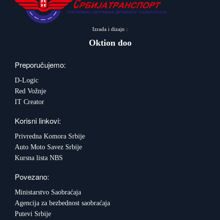
Izrada i dizajn :
Oktion doo
Preporučujemo:
D-Logic
Red Vožnje
IT Creator
Korisni linkovi:
Privredna Komora Srbije
Auto Moto Savez Srbije
Kursna lista NBS
Povezano:
Ministarstvo Saobraćaja
Agencija za bezbednost saobraćaja
Putevi Srbije