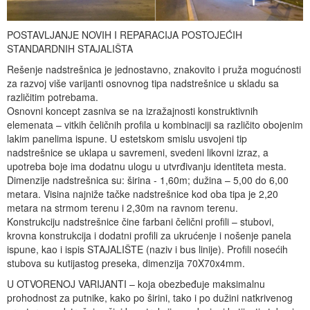
POSTAVLJANJE NOVIH I REPARACIJA POSTOJEĆIH
STANDARDNIH STAJALIŠTA
Rešenje nadstrešnica je jednostavno, znakovito i pruža mogućnosti
za razvoj više varijanti osnovnog tipa nadstrešnice u skladu sa
različitim potrebama.
Osnovni koncept zasniva se na izražajnosti konstruktivnih
elemenata – vitkih čeličnih profila u kombinaciji sa različito obojenim
lakim panelima ispune. U estetskom smislu usvojeni tip
nadstrešnice se uklapa u savremeni, svedeni likovni izraz, a
upotreba boje ima dodatnu ulogu u utvrđivanju identiteta mesta.
Dimenzije nadstrešnica su: širina - 1,60m; dužina – 5,00 do 6,00
metara. Visina najniže tačke nadstrešnice kod oba tipa je 2,20
metara na strmom terenu i 2,30m na ravnom terenu.
Konstrukciju nadstrešnice čine farbani čelični profili – stubovi,
krovna konstrukcija i dodatni profili za ukrućenje i nošenje panela
ispune, kao i ispis STAJALIŠTE (naziv i bus linije). Profili nosećih
stubova su kutijastog preseka, dimenzija 70X70x4mm.
U OTVORENOJ VARIJANTI – koja obezbeđuje maksimalnu
prohodnost za putnike, kako po širini, tako i po dužini natkrivenog