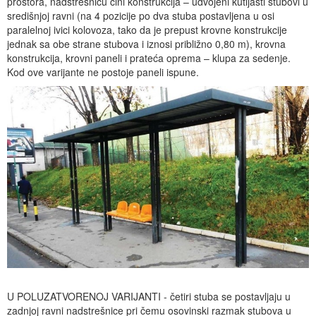
prostora, nadstrešnicu čini konstrukcija – udvojeni kutijasti stubovi u
središnjoj ravni (na 4 pozicije po dva stuba postavljena u osi
paralelnoj ivici kolovoza, tako da je prepust krovne konstrukcije
jednak sa obe strane stubova i iznosi približno 0,80 m), krovna
konstrukcija, krovni paneli i prateća oprema – klupa za sedenje.
Kod ove varijante ne postoje paneli ispune.
U POLUZATVORENOJ VARIJANTI - četiri stuba se postavljaju u
zadnjoj ravni nadstrešnice pri čemu osovinski razmak stubova u