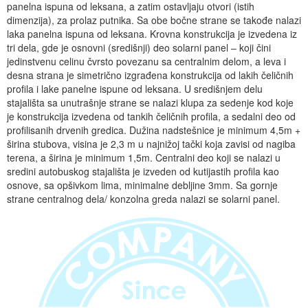
panelna ispuna od leksana, a zatim ostavljaju otvori (istih
Događaji
Siva ekonomija
Fotografije
Marketing
Fakultet tehničkih nauka Novi Sad
Savetnici
dimenzija), za prolaz putnika. Sa obe bočne strane se takođe nalazi
laka panelna ispuna od leksana. Krovna konstrukcija je izvedena iz
Najnovije vesti
Video materijal
Skupština udruženja
Zastupanje i posredovanje
Skupovi i konferencije
tri dela, gde je osnovni (središnji) deo solarni panel – koji čini
jedinstvenu celinu čvrsto povezanu sa centralnim delom, a leva i
desna strana je simetrično izgrađena konstrukcija od lakih čeličnih
profila i lake panelne ispune od leksana. U središnjem delu
stajališta sa unutrašnje strane se nalazi klupa za sedenje kod koje
je konstrukcija izvedena od tankih čeličnih profila, a sedalni deo od
profilisanih drvenih gredica. Dužina nadstešnice je minimum 4,5m +
širina stubova, visina je 2,3 m u najnižoj tački koja zavisi od nagiba
terena, a širina je minimum 1,5m. Centralni deo koji se nalazi u
sredini autobuskog stajališta je izveden od kutijastih profila kao
osnove, sa opšivkom lima, minimalne debljine 3mm. Sa gornje
strane centralnog dela/ konzolna greda nalazi se solarni panel.