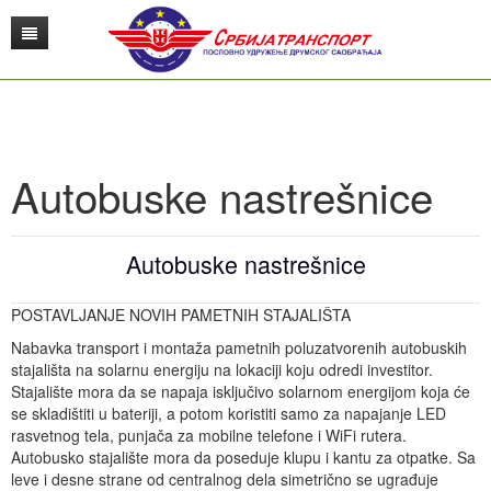
O nama
Saobraćaj
O udruženju
Autobuske nastrešnice
Edukacija
Istorijat
Srbijatransport
Ponude
Menadžment
Putnički saobraćaj Srbije
Edukativno konsultativni centar
Autobuske nastrešnice
Zakonska regulativa
Udruženje poslodavaca
Teretni saobraćaj
Publikacije
Autobuske stanice
Edukacija zaposlenih u saobraćaju
POSTAVLJANJE NOVIH PAMETNIH STAJALIŠTA
Gransko udruženje poslodavaca
Biografije kolektiva Srbijatransport
Železnički saobraćaj
Sudsko veštačenje
Daljinar
Međunarodni teretni saobraćaj
Bezbednost saobraćaja
Kategorizacija autobuskih stanica u Srbiji
Nabavka transport i montaža pametnih poluzatvorenih autobuskih
USIS
Misija, vizija i aktuelno stanje
Digitalizacija u transportu
Konsultantske usluge
Prevoznici
TIR
ADR
stajališta na solarnu energiju na lokaciji koju odredi investitor.
Stajalište mora da se napaja isključivo solarnom energijom koja će
Kontakt
Pristupnice
Robni terminali i multimodalni transport
Visoko obrazovanje
Red vožnje
Poslovodni odbor
Radno vreme vozača i tahografi
Konsalting
Vozači
se skladištiti u bateriji, a potom koristiti samo za napajanje LED
rasvetnog tela, punjača za mobilne telefone i WiFi rutera.
Autobusko stajalište mora da poseduje klupu i kantu za otpatke. Sa
Galerija
Logistika i usluge u transportu
Korisni linkovi
Prodaja karata
Skraćenice i pojmovi - Engleski
Obuka profesionalnih vozača
Istraživanje tržišta
Saobraćajni fakultet Beograd
Rukovaoci
leve i desne strane od centralnog dela simetrično se ugrađuje