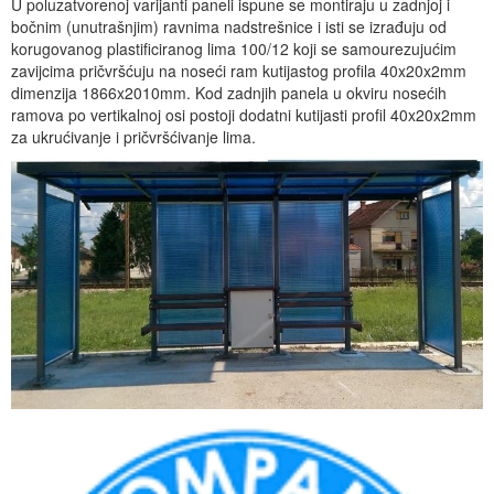
U poluzatvorenoj varijanti paneli ispune se montiraju u zadnjoj i
bočnim (unutrašnjim) ravnima nadstrešnice i isti se izrađuju od
korugovanog plastificiranog lima 100/12 koji se samourezujućim
zavijcima pričvršćuju na noseći ram kutijastog profila 40x20x2mm
dimenzija 1866x2010mm. Kod zadnjih panela u okviru nosećih
ramova po vertikalnoj osi postoji dodatni kutijasti profil 40x20x2mm
za ukrućivanje i pričvršćivanje lima.