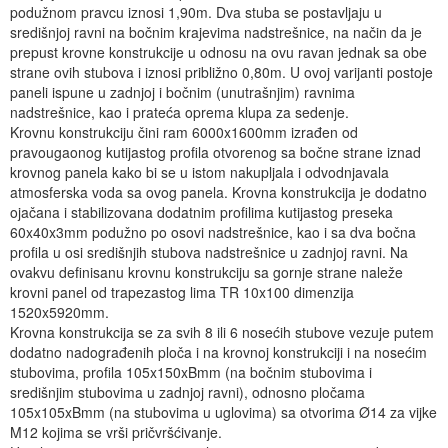
podužnom pravcu iznosi 1,90m. Dva stuba se postavljaju u
središnjoj ravni na bočnim krajevima nadstrešnice, na način da je
prepust krovne konstrukcije u odnosu na ovu ravan jednak sa obe
strane ovih stubova i iznosi približno 0,80m. U ovoj varijanti postoje
paneli ispune u zadnjoj i bočnim (unutrašnjim) ravnima
nadstrešnice, kao i prateća oprema klupa za sedenje.
Krovnu konstrukciju čini ram 6000x1600mm izrađen od
pravougaonog kutijastog profila otvorenog sa bočne strane iznad
krovnog panela kako bi se u istom nakupljala i odvodnjavala
atmosferska voda sa ovog panela. Krovna konstrukcija je dodatno
ojačana i stabilizovana dodatnim profilima kutijastog preseka
60x40x3mm podužno po osovi nadstrešnice, kao i sa dva bočna
profila u osi središnjih stubova nadstrešnice u zadnjoj ravni. Na
ovakvu definisanu krovnu konstrukciju sa gornje strane naleže
krovni panel od trapezastog lima TR 10x100 dimenzija
1520x5920mm.
Krovna konstrukcija se za svih 8 ili 6 nosećih stubove vezuje putem
dodatno nadograđenih ploča i na krovnoj konstrukciji i na nosećim
stubovima, profila 105x150xBmm (na bočnim stubovima i
središnjim stubovima u zadnjoj ravni), odnosno pločama
105x105xBmm (na stubovima u uglovima) sa otvorima Ø14 za vijke
M12 kojima se vrši pričvršćivanje.