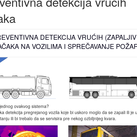
ventivna detekcija vrućih
aka
EVENTIVNA DETEKCIJA VRUĆIH (ZAPALJIV
AČAKA NA VOZILIMA I SPREČAVANJE POŽA
lj jednog ovakvog sistema?
a detekcija pregrejanog vozila koje bi uskoro moglo da se zapali ili je
nju ili bi trebalo da se servisira pre nekog ozbiljnijeg kvara.