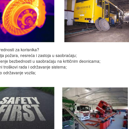
rednosti za korisnika?
ija požara, nesreća i zastoja u saobraćaju;
enje bezbednosti u saobraćaju na kritičnim deonicama;
ni troškovi rada i održavanje sistema;
no održavanje vozila;