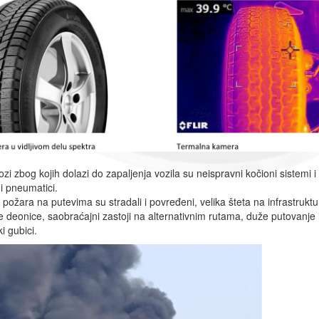
ozi zbog kojih dolazi do zapaljenja vozila su neispravni kočioni sistemi i
i pneumatici.
 požara na putevima su stradali i povređeni, velika šteta na infrastruktur
e deonice, saobraćajni zastoji na alternativnim rutama, duže putovanje i 
 gubici.