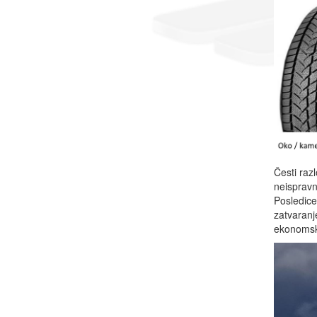
Česti razl
neispravn
Posledice
zatvaranj
ekonomski