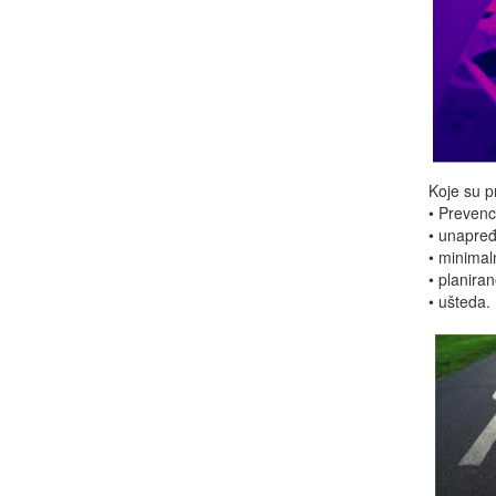
Koje su p
• Prevenc
• unapređ
• minimal
• planira
• ušteda.