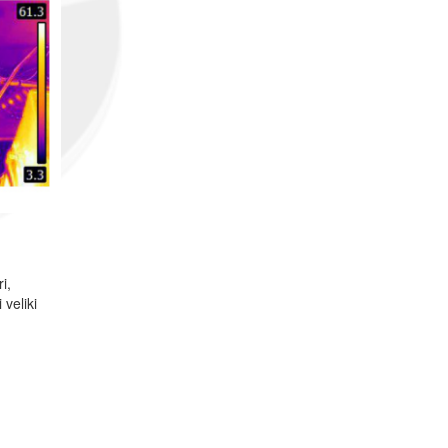
i,
veliki