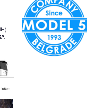
IH)
RA
 u lošem