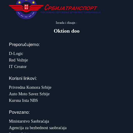
Izrada i dizajn :
Oktion doo
Preporučujemo:
D-Logic
Red Vožnje
IT Creator
Korisni linkovi:
Privredna Komora Srbije
Auto Moto Savez Srbije
Kursna lista NBS
Povezano:
Ministarstvo Saobraćaja
Agencija za bezbednost saobraćaja