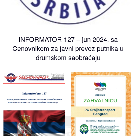
Događaji
Siva ekonomija
Fotografije
Marketing
Fakultet tehničkih nauka Novi Sad
Savetnici
Najnovije vesti
Video materijal
Skupština udruženja
Zastupanje i posredovanje
Skupovi i konferencije
INFORMATOR 127 – jun 2024. sa
Cenovnikom za javni prevoz putnika u
drumskom saobraćaju