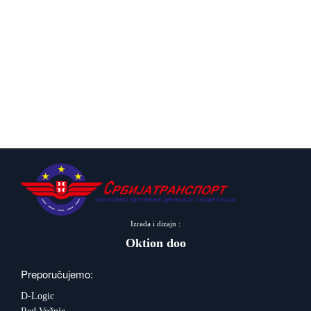
Izrada i dizajn :
Oktion doo
Preporučujemo:
D-Logic