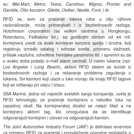
su:
Wal-Mart
,
Metro
,
Tesco
,
Carrefour
,
Migros
,
Procter and
Gamble
,
Otto konzern
,
Gilette
,
Oetker
,
Nestle
,
Ford
, i dr.
RFID se, sem za praćenje tokova roba u cilju njihove
racionalizacije, može primenjivati i iz bezbednosnih razloga.
Hutchinson corporation
(sa velikim centrima u Hongkongu,
Roterdamu, Felikstovu itd.), sa godišnjim obrtom od 44 mil.
kontejnera uvodi za svaki kontejner senzore spolja i iznutra, koji
registruju između ostalog i odnose svetla, promenu vlažnosti,
pritisak vazduha, određene hemijske parametre itd. i spremni su da
u svako doba pošalju e-mail alarm centrali. U nekim lukama (npr.
Los Angeles
i
Long Beach
), aktivni RFID sistem se koristi iz
bezbednosnih razloga i za rešavanje problema zagušenja u
lukama. Svi kamioni koji ulaze u luke moraju da imaju RFID tagove
koji se očitavaju pri ulazu i izlazu.
SSA Marine
, jedna od najvećih svetskih kargo kompanija, uvela je
RFID tehnologiju za praćenje kontejnera u nekoliko luka na
zapadnoj obali. Na kontejnerskoj dizalici se nalazi čitač a na
kontejneru aktivni tag, što omogućava da se identifikuje
odgovarajući kontejner i utovari na odgovarajući kamion.
The Joint Automotive Industry Forum
(JAIF) je definisao smernice
za primenu RFID za praćenje i pronalaženje povratne ambalaže u