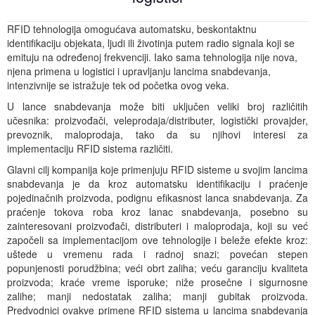
RFID tehnologija omogućava automatsku, beskontaktnu
identifikaciju objekata, ljudi ili životinja putem radio signala koji se
emituju na određenoj frekvenciji. Iako sama tehnologija nije nova,
njena primena u logistici i upravljanju lancima snabdevanja,
intenzivnije se istražuje tek od početka ovog veka.
U lance snabdevanja može biti uključen veliki broj različitih
učesnika: proizvođači, veleprodaja/distributer, logistički provajder,
prevoznik, maloprodaja, tako da su njihovi interesi za
implementaciju RFID sistema različiti.
Glavni cilj kompanija koje primenjuju RFID sisteme u svojim lancima
snabdevanja je da kroz automatsku identifikaciju i praćenje
pojedinačnih proizvoda, podignu efikasnost lanca snabdevanja. Za
praćenje tokova roba kroz lanac snabdevanja, posebno su
zainteresovani proizvođači, distributeri i maloprodaja, koji su već
započeli sa implementacijom ove tehnologije i beleže efekte kroz:
uštede u vremenu rada i radnoj snazi; povećan stepen
popunjenosti porudžbina; veći obrt zaliha; veću garanciju kvaliteta
proizvoda; kraće vreme isporuke; niže prosečne i sigurnosne
zalihe; manji nedostatak zaliha; manji gubitak proizvoda.
Predvodnici ovakve primene RFID sistema u lancima snabdevanja