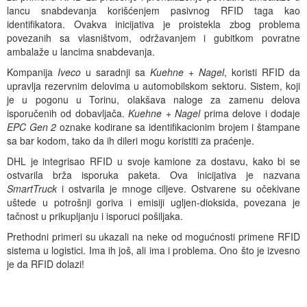
lancu snabdevanja korišćenjem pasivnog RFID taga kao
identifikatora. Ovakva inicijativa je proistekla zbog problema
povezanih sa vlasništvom, održavanjem i gubitkom povratne
ambalaže u lancima snabdevanja.
Kompanija
Iveco
u saradnji sa
Kuehne + Nagel
, koristi RFID da
upravlja rezervnim delovima u automobilskom sektoru. Sistem, koji
je u pogonu u Torinu, olakšava naloge za zamenu delova
isporučenih od dobavljača.
Kuehne + Nagel
prima delove i dodaje
EPC Gen 2
oznake kodirane sa identifikacionim brojem i štampane
sa bar kodom, tako da ih dileri mogu koristiti za praćenje.
DHL je integrisao RFID u svoje kamione za dostavu, kako bi se
ostvarila brža isporuka paketa. Ova inicijativa je nazvana
SmartTruck
i ostvarila je mnoge ciljeve. Ostvarene su očekivane
uštede u potrošnji goriva i emisiji ugljen-dioksida, povezana je
tačnost u prikupljanju i isporuci pošiljaka.
Prethodni primeri su ukazali na neke od mogućnosti primene RFID
sistema u logistici. Ima ih još, ali ima i problema. Ono što je izvesno
je da RFID dolazi!