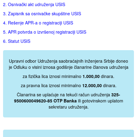
2. Osnivački akt udruženja USIS
3. Zapisnik sa osnivačke skupštine
USIS
4. Rešenje APR-a o registraciji USIS
5. APR potvrda o izvršenoj registraciji USIS
6. Statut USIS
Upravni odbor Udruženja saobraćajnih inženjera Srbije doneo
je Odluku o visini iznosa godišnje članarine članova udruženja
za fizička lica iznosi minimalno
1.000,00
dinara.
za pravna lica iznosi minimalno
12.000,00
dinara.
Članarina se uplaćuje na tekući račun udruženja
325-
9500600049620-85 OTP Banka
ili gotovinskom uplatom
sekretaru udruženja.