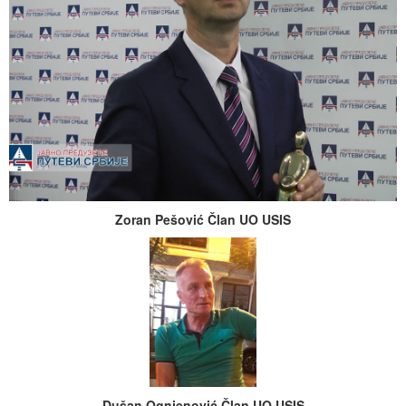
Zoran Pešović Član UO USIS
Dušan Ognjenović Član UO USIS