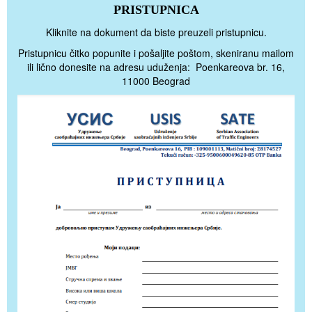
PRISTUPNICA
Kliknite na dokument da biste preuzeli pristupnicu.
Pristupnicu čitko popunite i pošaljite poštom, skeniranu mailom
ili lično donesite na adresu uduženja: Poenkareova br. 16,
11000 Beograd