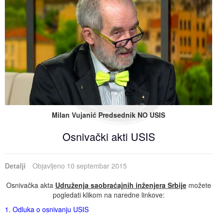
Milan Vujanić Predsednik NO USIS
Osnivački akti USIS
Detalji
Objavljeno 10 septembar 2015
Osnivačka akta
Udruženja saobraćajnih inženjera Srbije
možete
pogledati klikom na naredne linkove:
1. Odluka o osnivanju USIS