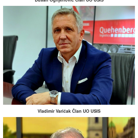
Vladimir Varićak Član UO USIS