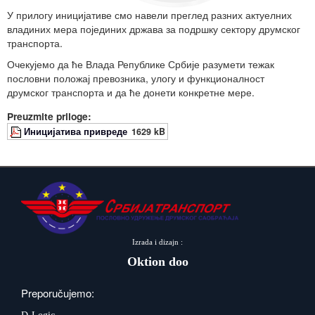
У прилогу иницијативе смо навели преглед разних актуелних
владиних мера појединих држава за подршку сектору друмског
транспорта.
Очекујемо да ће Влада Републике Србије разумети тежак
пословни положај превозника, улогу и функционалност
друмског транспорта и да ће донети конкретне мере.
Preuzmite priloge:
Иницијатива привреде
1629 kB
Izrada i dizajn :
Oktion doo
Preporučujemo: