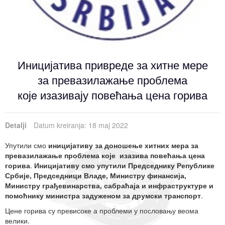
Događaji
Siva ekonomija
Fotografije
Marketing
Fakultet tehničkih nauka Novi Sad
Savetnici
Najnovije vesti
Video materijal
Skupština udruženja
Zastupanje i posredovanje
Skupovi i konferencije
Иницијатива привреде за хитне мере
за превазилажање проблема
којe изазивају повећања цена горива
Detalji
Datum kreiranja: 18 maj 2022
Упутили смо
иницијативу за доношење хитних мера за
превазилажање проблема које изазива повећања цена
горива
.
Иницијативу смо упутили Председнику Републике
Србије, Председници Владе, Министру финансија,
Министру грађевинарства, сабраћаја и инфраструктуре и
помоћнику министра задуженом за друмски транспорт
.
Цене горива су превисоке а проблеми у пословању веома
велики.