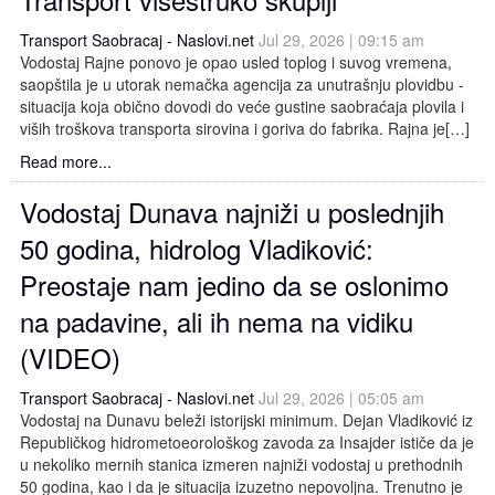
Transport Saobracaj - Naslovi.net
Jul 29, 2026 | 09:15 am
Vodostaj Rajne ponovo je opao usled toplog i suvog vremena,
saopštila je u utorak nemačka agencija za unutrašnju plovidbu -
situacija koja obično dovodi do veće gustine saobraćaja plovila i
viših troškova transporta sirovina i goriva do fabrika. Rajna je[…]
Read more...
Vodostaj Dunava najniži u poslednjih
50 godina, hidrolog Vladiković:
Preostaje nam jedino da se oslonimo
na padavine, ali ih nema na vidiku
(VIDEO)
Transport Saobracaj - Naslovi.net
Jul 29, 2026 | 05:05 am
Vodostaj na Dunavu beleži istorijski minimum. Dejan Vladiković iz
Republičkog hidrometoeorološkog zavoda za Insajder ističe da je
u nekoliko mernih stanica izmeren najniži vodostaj u prethodnih
50 godina, kao i da je situacija izuzetno nepovoljna. Trenutno je