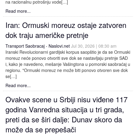
na racionalnu potrošnju vode[…]
Read more...
Iran: Ormuski moreuz ostaje zatvoren
dok traju američke pretnje
Transport Saobracaj - Naslovi.net
Jul 30, 2026 | 08:30 am
Iranski Revolucionarni gardijski korpus saopštio je da se Ormuski
moreuz neće ponovo otvoriti sve dok se nastavljaju pretnje SAD
i, kako je navedeno, mešanje Vašingtona u pomorski saobraćaj u
regionu. "Ormuski moreuz ne može biti ponovo otvoren sve dok
se[…]
Read more...
Ovakve scene u Srbiji nisu viđene 117
godina Vanredna situacija u tri grada,
preti da se širi dalje: Dunav skoro da
može da se prepešači