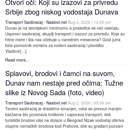
Otvori oči: Koji su izazovi za privredu
Srbije zbog niskog vodostaja Dunava
Transport Saobracaj - Naslovi.net
Aug 2, 2026 | 14:05 pm
Dunav je na istorijskom minimumu a posledice se već osećaju.
Usporen saobraćaj, skuplji transport i izazovi za privredu. Koje su
hitne mere i šta nas očekuje u narednim mesecima? Gost jutra
biće pomoćnik ministra za vodeni saobraćaj i plovidbu
Vladimir[…]
Read more...
Splavovi, brodovi i čamci na suvom,
Dunav nam nestaje pred očima: Tužne
slike iz Novog Sada (foto, video)
Transport Saobracaj - Naslovi.net
Aug 2, 2026 | 09:00 am
Teretni saobraćaj je drastično smanjen, roba se prevozi manjim
baržama što povećava troškove i usporava transport, dok
turistički brodovi više ne dolaze u Beograd Nizak vodostaj otkriva
olupine nemačkih brodova kod Prahova, dok su građani pozvani