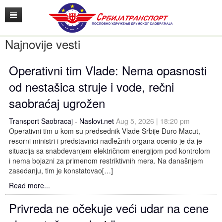
Najnovije vesti
O nama
Saobraćaj
O udruženju
Operativni tim Vlade: Nema opasnosti
Edukacija
Istorijat
Srbijatransport
od nestašica struje i vode, rečni
saobraćaj ugrožen
Ponude
Menadžment
Putnički saobraćaj Srbije
Edukativno konsultativni centar
Transport Saobracaj - Naslovi.net
Aug 5, 2026 | 18:20 pm
Zakonska regulativa
Udruženje poslodavaca
Teretni saobraćaj
Publikacije
Autobuske stanice
Edukacija zaposlenih u saobraćaju
Operativni tim u kom su predsednik Vlade Srbije Đuro Macut,
resorni ministri i predstavnici nadležnih organa ocenio je da je
Gransko udruženje poslodavaca
Biografije kolektiva Srbijatransport
Železnički saobraćaj
Sudsko veštačenje
Daljinar
Međunarodni teretni saobraćaj
Bezbednost saobraćaja
Kategorizacija autobuskih stanica u Srbiji
situacija sa snabdevanjem električnom energijom pod kontrolom
i nema bojazni za primenom restriktivnih mera. Na današnjem
USIS
Misija, vizija i aktuelno stanje
Digitalizacija u transportu
Konsultantske usluge
Prevoznici
TIR
ADR
zasedanju, tim je konstatovao[…]
Read more...
Kontakt
Pristupnice
Robni terminali i multimodalni transport
Visoko obrazovanje
Red vožnje
Poslovodni odbor
Radno vreme vozača i tahografi
Konsalting
Vozači
Privreda ne očekuje veći udar na cene
Galerija
Logistika i usluge u transportu
Korisni linkovi
Prodaja karata
Skraćenice i pojmovi - Engleski
Obuka profesionalnih vozača
Istraživanje tržišta
Saobraćajni fakultet Beograd
Rukovaoci