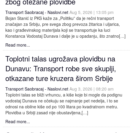
zbog otežane plovidbe
Događaji
Siva ekonomija
Fotografije
Marketing
Fakultet tehničkih nauka Novi Sad
Savetnici
Transport Saobracaj - Naslovi.net
Aug 5, 2026 | 13:05 pm
Najnovije vesti
Video materijal
Skupština udruženja
Zastupanje i posredovanje
Skupovi i konferencije
Bojan Stanić iz PKS kaže za „Politiku” da je rečni transport
značajan za Srbiju, pre svega zbog prevoza žitarica i uljarica,
kao i građevinskog materijala koji se transportuje ka luci
Konstanca Vodostaj Dunava i dalje je u opadanju, što znatno[…]
Read more...
Toplotni talas ugrožava plovidbu na
Dunavu: Transport robe sve skuplji,
otkazane ture kruzera širom Srbije
Transport Saobracaj - Naslovi.net
Aug 3, 2026 | 08:20 am
Toplotni talas se bliži vrhuncu, a kiše koje bi mogle da podignu
vodostaj Dunava ne očekuju se najmanje pet nedelja, i to se
odnosi na obilne kiše od po 100 litara po kvadratnom metru.
Plovidba u Srbiji zasad nije obustavljena,[…]
Read more...