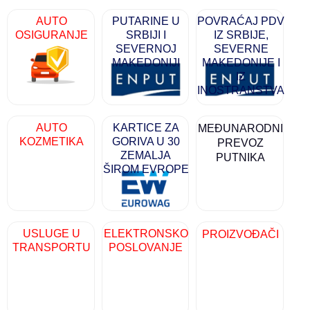
Događaji
Siva ekonomija
Fotografije
Marketing
Fakultet tehničkih nauka Novi Sad
Savetnici
AUTO
PUTARINE U
POVRAĆAJ PDV
OSIGURANJE
SRBIJI I
IZ SRBIJE,
Najnovije vesti
Video materijal
Skupština udruženja
Zastupanje i posredovanje
Skupovi i konferencije
SEVERNOJ
SEVERNE
MAKEDONIJI
MAKEDONIJE I
IZ
INOSTRANSTVA
AUTO
KARTICE ZA
MEĐUNARODNI
KOZMETIKA
GORIVA U 30
PREVOZ
ZEMALJA
PUTNIKA
ŠIROM EVROPE
USLUGE U
ELEKTRONSKO
PROIZVOĐAČI
TRANSPORTU
POSLOVANJE