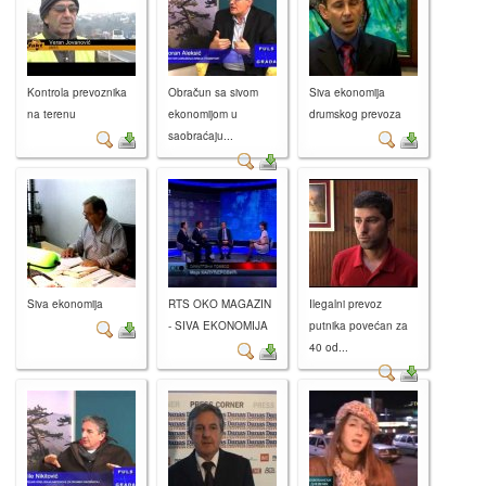
Kontrola prevoznika
Obračun sa sivom
Siva ekonomija
na terenu
ekonomijom u
drumskog prevoza
saobraćaju...
Siva ekonomija
RTS OKO MAGAZIN
Ilegalni prevoz
- SIVA EKONOMIJA
putnika povećan za
40 od...