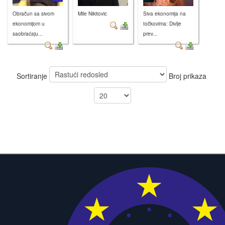
Obračun sa sivom
Mile Nikitovic
Siva ekonomija na
ekonomijom u
točkovima: Divlje
saobraćaju...
prev...
Sortiranje
Broj prikaza