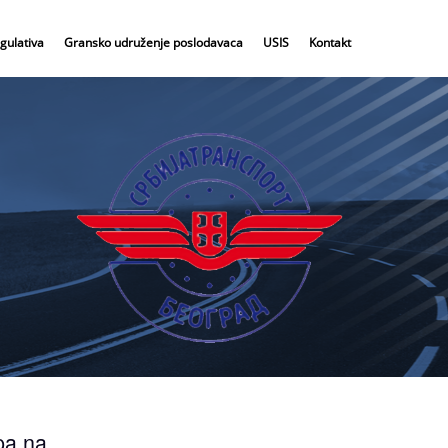
gulativa
Gransko udruženje poslodavaca
USIS
Kontakt
pa na