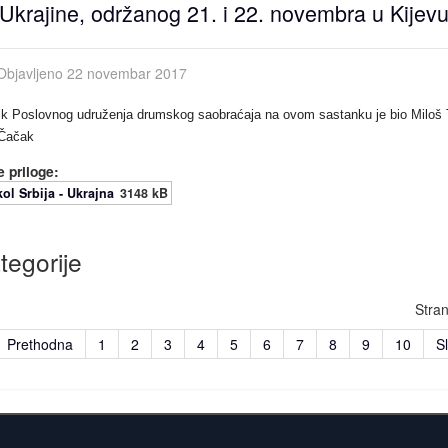
Ukrajine, održanog 21. i 22. novembra u Kijev
Objavljeno 22 novembar 2017
ik Poslovnog udruženja drumskog saobraćaja na ovom sastanku je bio
Miloš 
 Čačak
 priloge:
ol Srbija - Ukrajna
3148 kB
tegorije
Stra
Prethodna
1
2
3
4
5
6
7
8
9
10
S