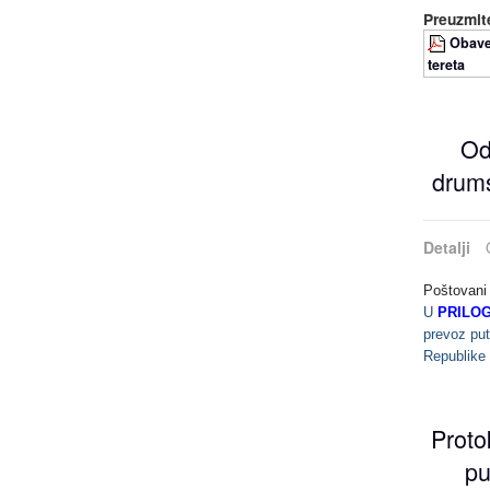
Preuzmite
Obave
tereta
Od
drums
Detalji
Poštovani 
U
PRILO
prevoz put
Republike
Proto
pu