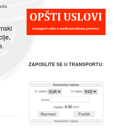
rucks
mski
ije,
e.
ZAPOSLITE SE U TRANSPORTU: