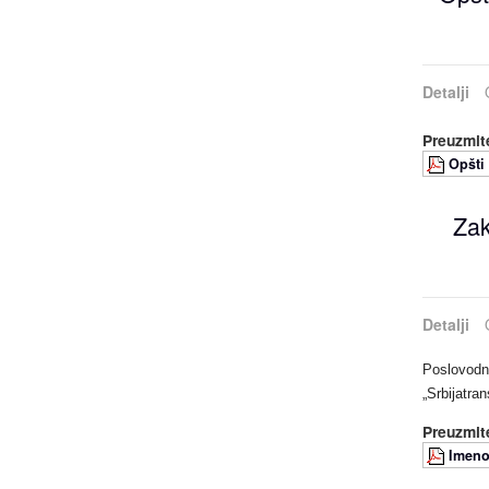
Detalji
Preuzmite
Opšti
Zak
Detalji
Poslovodni
„Srbijatra
Preuzmite
Imeno