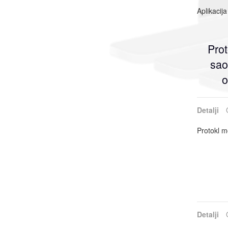
Aplikacij
Pro
sao
o
Detalji
Protokl 
Detalji