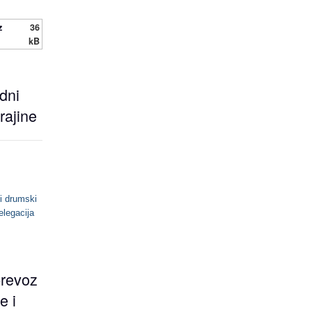
z
36
kB
dni
rajine
i drumski
elegacija
prevoz
e i