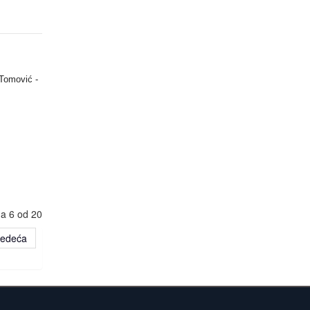
u
Tomović -
na 6 od 20
ledeća