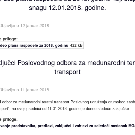
snagu 12.01.2018. godine.
Objavljeno 12 januar 2018
 priloge:
 deo plana raspodele za 2018. godinu
422 kB
ljučci Poslovodnog odbora za međunarodni ter
transport
Objavljeno 11 januar 2018
 odbor za međunarodni teretni transport Poslovnog udruženja
drumskog saob
nsport“, na svojoj sednici od 11.01.2018.
godine je doneo sledeće zaključke:
 priloge:
vanje predstavnika, predlozi, zaključci i zahtevi za seledeći sastanak MG