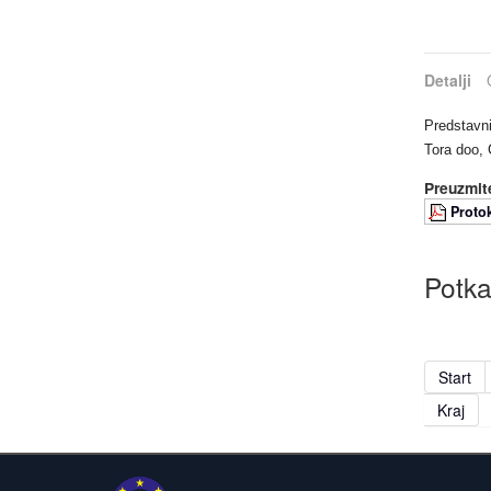
Detalji
Predstavn
Tora doo,
Preuzmite
Protok
Potka
Start
Kraj