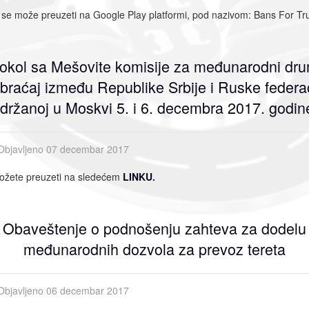
a se može preuzeti na Google Play platformi, pod nazivom: Bans For T
tokol sa Mešovite komisije za međunarodni dru
braćaj između Republike Srbije i Ruske federac
držanoj u Moskvi 5. i 6. decembra 2017. godin
Objavljeno 07 decembar 2017
možete preuzeti na sledećem
LINKU
.
Obaveštenje o podnošenju zahteva za dodelu
međunarodnih dozvola za prevoz tereta
Objavljeno 06 decembar 2017