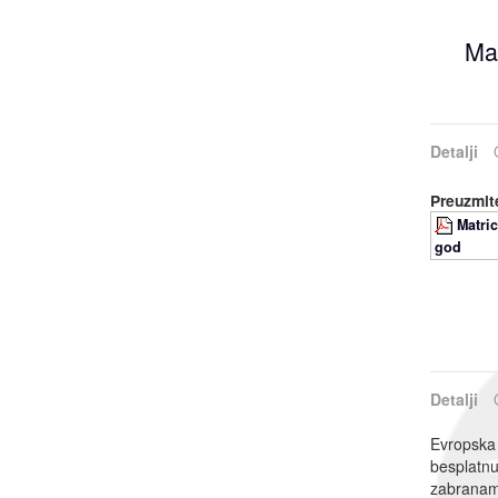
Mat
Detalji
Preuzmite
Matri
god
Detalji
Evropska 
besplatnu
zabranama