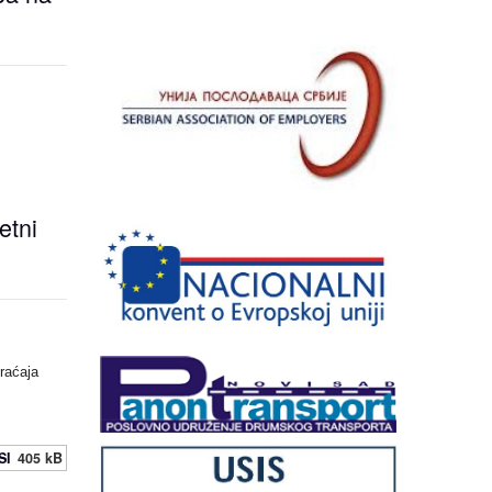
etni
raćaja
SI
405 kB