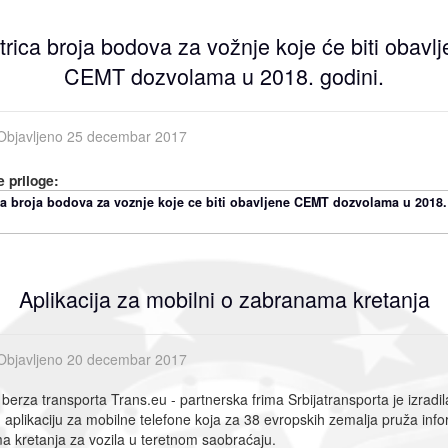
rica broja bodova za vožnje koje će biti obavl
CEMT dozvolama u 2018. godini.
Objavljeno 25 decembar 2017
 priloge:
ca broja bodova za voznje koje ce biti obavljene CEMT dozvolama u 2018.
Aplikacija za mobilni o zabranama kretanja
Objavljeno 20 decembar 2017
berza transporta Trans.eu - partnerska frima Srbijatransporta je izradil
 aplikaciju za mobilne telefone koja za 38 evropskih zemalja pruža info
 kretanja za vozila u teretnom saobraćaju.