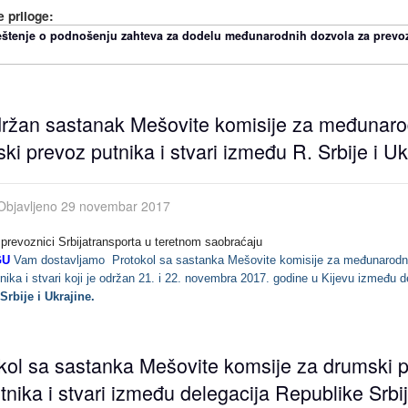
 priloge:
štenje o podnošenju zahteva za dodelu međunarodnih dozvola za prevo
ržan sastanak Mešovite komisije za međunaro
ki prevoz putnika i stvari između R. Srbije i Uk
Objavljeno 29 novembar 2017
prevoznici Srbijatransporta u teretnom saobraćaju
GU
Vam dostavljamo Protokol sa sastanka Mešovite komisije za međunarodn
nika i stvari koji je održan 21. i 22. novembra 2017. godine u Kijevu između d
Srbije i Ukrajine.
kol sa sastanka Mešovite komsije za drumski 
tnika i stvari između delegacija Republike Srbij