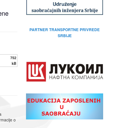
jene
PARTNER TRANSPORTNE PRIVREDE
SRBIJE
752
kB
a
rmacije o