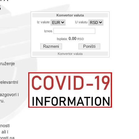
5
druženje
relevantni
azgovori i
ru.
nosti
ali i
nosti na