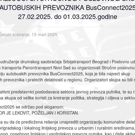
AUTOBUSKIH PREVOZNIKA BusConnect202
27.02.2025. do 01.03.2025.godine
Datum kreiranja: 13 mart 2025
udruženje drumskog saobraćaja Srbijatransport Beograd i Poslovno u
transporta Panontransport Novi Sad su organizovali Stručno poslovnu
iju autobuskih prevoznika BusConnect2025, koja je bila najveći skup
h prevoznika i pratećih delatnosti u regionu. Organizatori skupa su bili 
ativni predstavnici poslodavaca sektora javnog prevoza putnika, te su r
sa skupa od velike koristi za kreiranje politika, strategija i ciljeva u sekto
ct2025 se održao pod sloganom:
R JE LEKOVIT, POŽELJAN I KORISTAN.
a su da će predložena rešenja unaprediti organizaciju komunalne delat
rigradskog i lokalnog linijskog prevoza u urbanim i ruralnim sredinama, 
g, posebnog linijskog i vanlinijskog prevoza putnika, kao i dalje aktiv