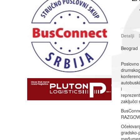
Detalji
Beograd
Poslovno 
drumskog 
konferenc
autobuski
i
reprezent
zaključci 
BusConne
RAZGOVO
Očekivanj
gradsko-p
međumesno