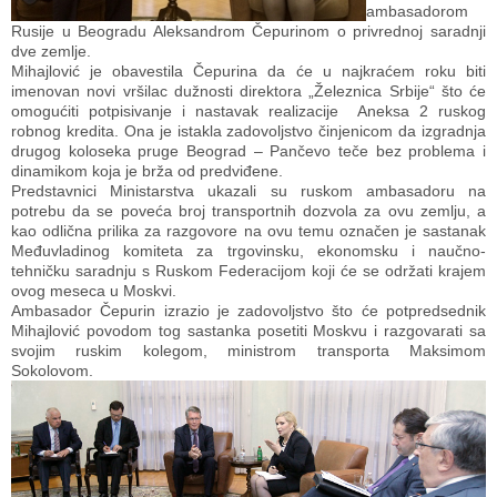
Događaji
Siva ekonomija
Fotografije
Marketing
Fakultet tehničkih nauka Novi Sad
Savetnici
ambasadorom
Rusije u Beogradu Aleksandrom Čepurinom o privrednoj saradnji
dve zemlje.
Najnovije vesti
Video materijal
Skupština udruženja
Zastupanje i posredovanje
Skupovi i konferencije
Mihajlović je obavestila Čepurina da će u najkraćem roku biti
imenovan novi vršilac dužnosti direktora „Železnica Srbije“ što će
omogućiti potpisivanje i nastavak realizacije Aneksa 2 ruskog
robnog kredita. Ona je istakla zadovoljstvo činjenicom da izgradnja
drugog koloseka pruge Beograd – Pančevo teče bez problema i
dinamikom koja je brža od predviđene.
Predstavnici Ministarstva ukazali su ruskom ambasadoru na
potrebu da se poveća broj transportnih dozvola za ovu zemlju, a
kao odlična prilika za razgovore na ovu temu označen je sastanak
Međuvladinog komiteta za trgovinsku, ekonomsku i naučno-
tehničku saradnju s Ruskom Federacijom koji će se održati krajem
ovog meseca u Moskvi.
Ambasador Čepurin izrazio je zadovoljstvo što će potpredsednik
Mihajlović povodom tog sastanka posetiti Moskvu i razgovarati sa
svojim ruskim kolegom, ministrom transporta Maksimom
Sokolovom.