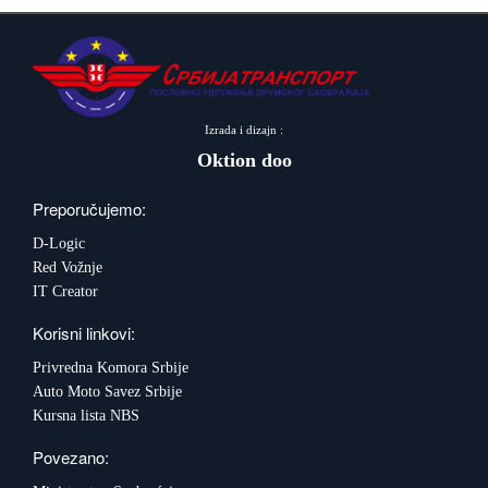
Izrada i dizajn :
Oktion doo
Preporučujemo:
D-Logic
Red Vožnje
IT Creator
Korisni linkovi:
Privredna Komora Srbije
Auto Moto Savez Srbije
Kursna lista NBS
Povezano: