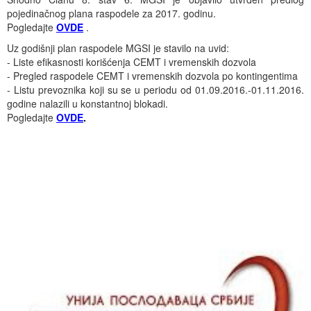
Događaji
Siva ekonomija
Fotografije
Marketing
Fakultet tehničkih nauka Novi Sad
Savetnici
pojedinačnog plana raspodele za 2017. godinu.
Pogledajte
OVDE
.
Najnovije vesti
Video materijal
Skupština udruženja
Zastupanje i posredovanje
Skupovi i konferencije
Uz godišnji plan raspodele MGSI je stavilo na uvid:
- Liste efikasnosti korišćenja CEMT i vremenskih dozvola
- Pregled raspodele CEMT i vremenskih dozvola po kontingentima
- Listu prevoznika koji su se u periodu od 01.09.2016.-01.11.2016.
godine nalazili u konstantnoj blokadi.
Pogledajte
OVDE
.