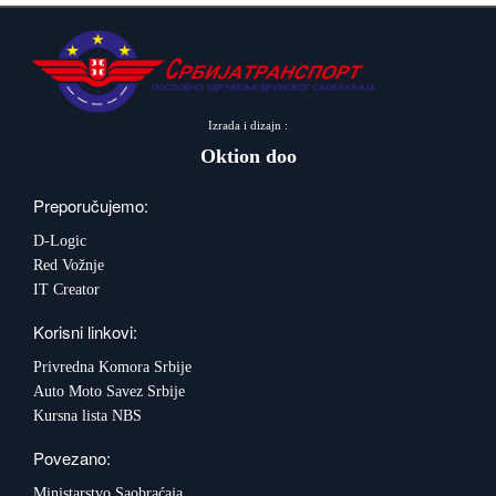
Izrada i dizajn :
Oktion doo
Preporučujemo:
D-Logic
Red Vožnje
IT Creator
Korisni linkovi:
Privredna Komora Srbije
Auto Moto Savez Srbije
Kursna lista NBS
Povezano:
Ministarstvo Saobraćaja