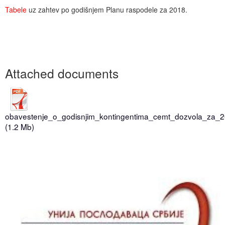
Događaji
Siva ekonomija
Fotografije
Marketing
Fakultet tehničkih nauka Novi Sad
Savetnici
Tabele
uz zahtev po godišnjem Planu raspodele za 2018.
Najnovije vesti
Video materijal
Skupština udruženja
Zastupanje i posredovanje
Skupovi i konferencije
Attached documents
obavestenje_o_godisnjim_kontingentima_cemt_dozvola_za_
(1.2 Mb)