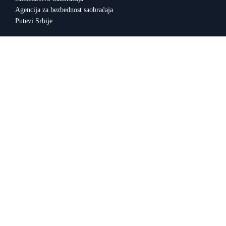
Agencija za bezbednost saobraćaja
Putevi Srbije