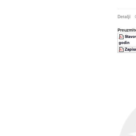
Detalji
Preuzmite
Stavo
godin
Zapis