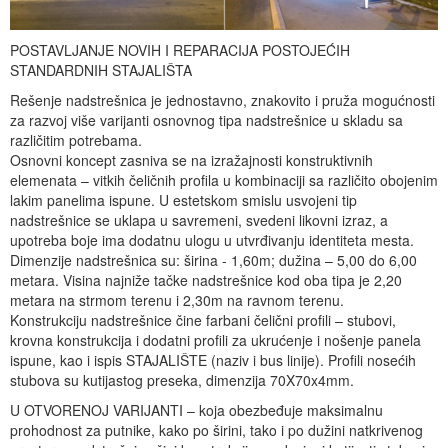
POSTAVLJANJE NOVIH I REPARACIJA POSTOJEĆIH
STANDARDNIH STAJALIŠTA
Rešenje nadstrešnica je jednostavno, znakovito i pruža mogućnosti
za razvoj više varijanti osnovnog tipa nadstrešnice u skladu sa
različitim potrebama.
Osnovni koncept zasniva se na izražajnosti konstruktivnih
elemenata – vitkih čeličnih profila u kombinaciji sa različito obojenim
lakim panelima ispune. U estetskom smislu usvojeni tip
nadstrešnice se uklapa u savremeni, svedeni likovni izraz, a
upotreba boje ima dodatnu ulogu u utvrđivanju identiteta mesta.
Dimenzije nadstrešnica su: širina - 1,60m; dužina – 5,00 do 6,00
metara. Visina najniže tačke nadstrešnice kod oba tipa je 2,20
metara na strmom terenu i 2,30m na ravnom terenu.
Konstrukciju nadstrešnice čine farbani čelični profili – stubovi,
krovna konstrukcija i dodatni profili za ukrućenje i nošenje panela
ispune, kao i ispis STAJALIŠTE (naziv i bus linije). Profili nosećih
stubova su kutijastog preseka, dimenzija 70X70x4mm.
U OTVORENOJ VARIJANTI – koja obezbeđuje maksimalnu
prohodnost za putnike, kako po širini, tako i po dužini natkrivenog