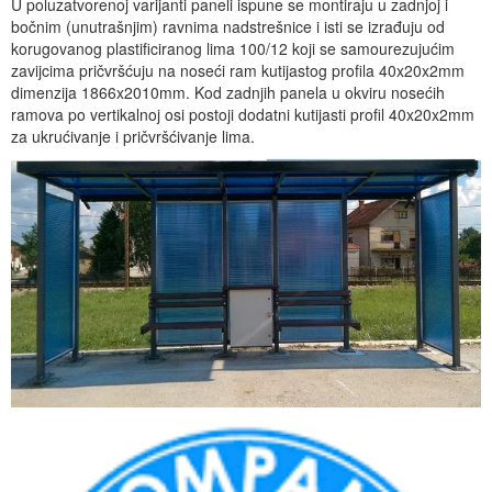
U poluzatvorenoj varijanti paneli ispune se montiraju u zadnjoj i
bočnim (unutrašnjim) ravnima nadstrešnice i isti se izrađuju od
korugovanog plastificiranog lima 100/12 koji se samourezujućim
zavijcima pričvršćuju na noseći ram kutijastog profila 40x20x2mm
dimenzija 1866x2010mm. Kod zadnjih panela u okviru nosećih
ramova po vertikalnoj osi postoji dodatni kutijasti profil 40x20x2mm
za ukrućivanje i pričvršćivanje lima.