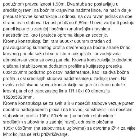
podužnom pravcu iznosi 1,90m. Dva stuba se postavljaju u
središnjoj ravni na bočnim krajevima nadstrešnice, na način da je
prepust krovne konstrukcije u odnosu na ovu ravan jednak sa obe
strane ovih stubova i iznosi približno 0,80m. U ovoj varijanti postoje
paneli ispune u zadnjoj i bočnim (unutrašnjim) ravnima
nadstrešnice, kao i prateća oprema klupa za sedenje.
Krovnu konstrukciju čini ram 6000x1600mm izrađen od
pravougaonog kutijastog profila otvorenog sa bočne strane iznad
krovnog panela kako bi se u istom nakupljala i odvodnjavala
atmosferska voda sa ovog panela. Krovna konstrukcija je dodatno
ojačana i stabilizovana dodatnim profilima kutijastog preseka
60x40x3mm podužno po osovi nadstrešnice, kao i sa dva bočna
profila u osi središnjih stubova nadstrešnice u zadnjoj ravni. Na
ovakvu definisanu krovnu konstrukciju sa gornje strane naleže
krovni panel od trapezastog lima TR 10x100 dimenzija
1520x5920mm.
Krovna konstrukcija se za svih 8 ili 6 nosećih stubove vezuje putem
dodatno nadograđenih ploča i na krovnoj konstrukciji i na nosećim
stubovima, profila 105x150xBmm (na bočnim stubovima i
središnjim stubovima u zadnjoj ravni), odnosno pločama
105x105xBmm (na stubovima u uglovima) sa otvorima Ø14 za vijke
M12 kojima se vrši pričvršćivanje.