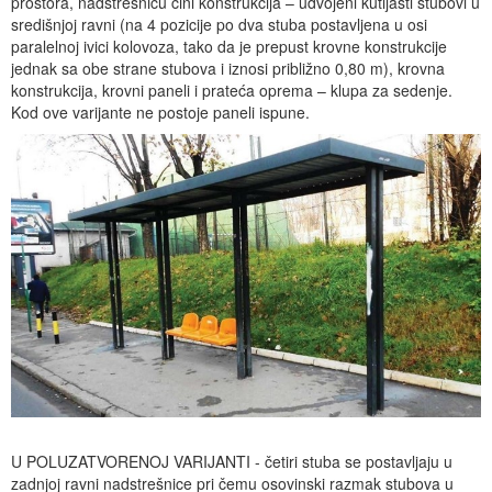
prostora, nadstrešnicu čini konstrukcija – udvojeni kutijasti stubovi u
središnjoj ravni (na 4 pozicije po dva stuba postavljena u osi
paralelnoj ivici kolovoza, tako da je prepust krovne konstrukcije
jednak sa obe strane stubova i iznosi približno 0,80 m), krovna
konstrukcija, krovni paneli i prateća oprema – klupa za sedenje.
Kod ove varijante ne postoje paneli ispune.
U POLUZATVORENOJ VARIJANTI - četiri stuba se postavljaju u
zadnjoj ravni nadstrešnice pri čemu osovinski razmak stubova u