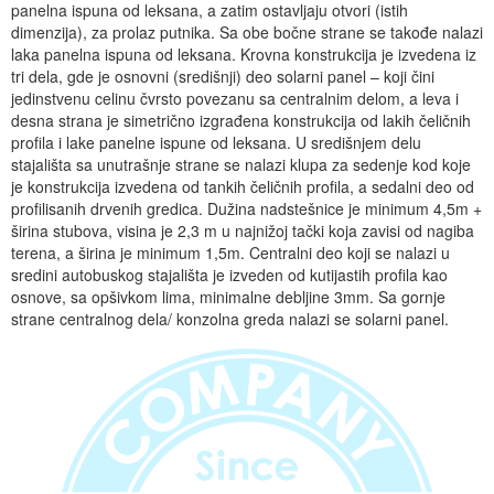
panelna ispuna od leksana, a zatim ostavljaju otvori (istih
Događaji
Siva ekonomija
Fotografije
Marketing
Fakultet tehničkih nauka Novi Sad
Savetnici
dimenzija), za prolaz putnika. Sa obe bočne strane se takođe nalazi
laka panelna ispuna od leksana. Krovna konstrukcija je izvedena iz
Najnovije vesti
Video materijal
Skupština udruženja
Zastupanje i posredovanje
Skupovi i konferencije
tri dela, gde je osnovni (središnji) deo solarni panel – koji čini
jedinstvenu celinu čvrsto povezanu sa centralnim delom, a leva i
desna strana je simetrično izgrađena konstrukcija od lakih čeličnih
profila i lake panelne ispune od leksana. U središnjem delu
stajališta sa unutrašnje strane se nalazi klupa za sedenje kod koje
je konstrukcija izvedena od tankih čeličnih profila, a sedalni deo od
profilisanih drvenih gredica. Dužina nadstešnice je minimum 4,5m +
širina stubova, visina je 2,3 m u najnižoj tački koja zavisi od nagiba
terena, a širina je minimum 1,5m. Centralni deo koji se nalazi u
sredini autobuskog stajališta je izveden od kutijastih profila kao
osnove, sa opšivkom lima, minimalne debljine 3mm. Sa gornje
strane centralnog dela/ konzolna greda nalazi se solarni panel.