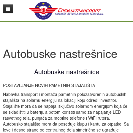
O nama
Saobraćaj
O udruženju
Autobuske nastrešnice
Edukacija
Istorijat
Srbijatransport
Ponude
Menadžment
Putnički saobraćaj Srbije
Edukativno konsultativni centar
Autobuske nastrešnice
Zakonska regulativa
Udruženje poslodavaca
Teretni saobraćaj
Publikacije
Autobuske stanice
Edukacija zaposlenih u saobraćaju
POSTAVLJANJE NOVIH PAMETNIH STAJALIŠTA
Gransko udruženje poslodavaca
Biografije kolektiva Srbijatransport
Železnički saobraćaj
Sudsko veštačenje
Daljinar
Međunarodni teretni saobraćaj
Bezbednost saobraćaja
Kategorizacija autobuskih stanica u Srbiji
Nabavka transport i montaža pametnih poluzatvorenih autobuskih
USIS
Misija, vizija i aktuelno stanje
Digitalizacija u transportu
Konsultantske usluge
Prevoznici
TIR
ADR
stajališta na solarnu energiju na lokaciji koju odredi investitor.
Stajalište mora da se napaja isključivo solarnom energijom koja će
Kontakt
Pristupnice
Robni terminali i multimodalni transport
Visoko obrazovanje
Red vožnje
Poslovodni odbor
Radno vreme vozača i tahografi
Konsalting
Vozači
se skladištiti u bateriji, a potom koristiti samo za napajanje LED
rasvetnog tela, punjača za mobilne telefone i WiFi rutera.
Autobusko stajalište mora da poseduje klupu i kantu za otpatke. Sa
Galerija
Logistika i usluge u transportu
Korisni linkovi
Prodaja karata
Skraćenice i pojmovi - Engleski
Obuka profesionalnih vozača
Istraživanje tržišta
Saobraćajni fakultet Beograd
Rukovaoci
leve i desne strane od centralnog dela simetrično se ugrađuje