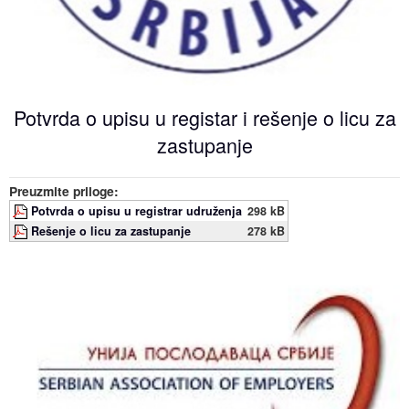
Događaji
Siva ekonomija
Fotografije
Marketing
Fakultet tehničkih nauka Novi Sad
Savetnici
Najnovije vesti
Video materijal
Skupština udruženja
Zastupanje i posredovanje
Skupovi i konferencije
Potvrda o upisu u registar i rešenje o licu za
zastupanje
Preuzmite priloge:
Potvrda o upisu u registrar udruženja
298 kB
Rešenje o licu za zastupanje
278 kB