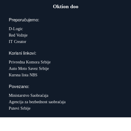
Događaji
Siva ekonomija
Fotografije
Marketing
Fakultet tehničkih nauka Novi Sad
Savetnici
Oktion doo
Najnovije vesti
Video materijal
Skupština udruženja
Zastupanje i posredovanje
Skupovi i konferencije
Preporučujemo:
D-Logic
Red Vožnje
IT Creator
Korisni linkovi:
Privredna Komora Srbije
Auto Moto Savez Srbije
Kursna lista NBS
Povezano:
Ministarstvo Saobraćaja
Agencija za bezbednost saobraćaja
Putevi Srbije