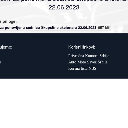
22.06.2023
 priloge:
 za ponovljenu sednicu Skupštine akcionara 22.06.2023
657 kB
ujemo:
Korisni linkovi:
Privredna Komora Srbije
e
Auto Moto Savez Srbije
Kursna lista NBS