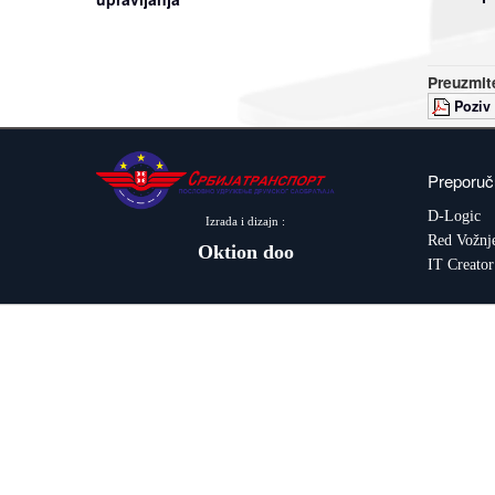
Preuzmite
Poziv
Preporuč
D-Logic
Izrada i dizajn :
Red Vožnj
Oktion doo
IT Creator