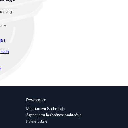
ru svog
žete
a i
dskih
a
Povezano:
Ministarstvo Saobraćaja
Agencija za bezbednost saobraćaja
Putevi Srbije