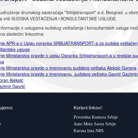
udruženje drumskog saobraćaja "Srbijatransport" a.d. Beograd, u okvi
nja vrši SUDSKA VEŠTAČENJA i KONSULTANTSKE USLUGE.
informacije o uslugama sudskog veštačenja i konsultantskih usluga mo
 na sledećim linkovima:
je APR-a o Upisu ogranka SRBIJATRANSPORT-a za sudska veštačenj
ltantske usluge
je Ministarstva pravde o upisu Ogranka Srbijatransport-a u registar-su
k
a
je Ministarstva pravde o imenovanju sudskog veštaka Aleksić Gorana
je Ministarstva pravde o imenovanju sudskog veštaka Gavrić Gazimir
ran Aleksić
zimir Gavrić
ujemo:
Korisni linkovi:
Privredna Komora Srbije
e
Auto Moto Savez Srbije
Kursna lista NBS