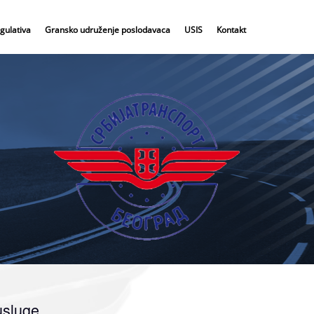
gulativa
Gransko udruženje poslodavaca
USIS
Kontakt
usluge