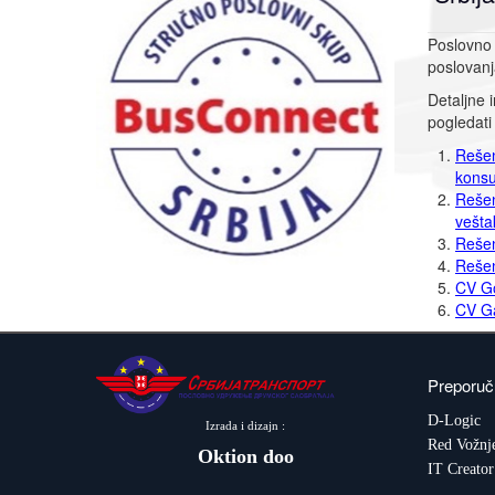
Poslovno 
poslova
Detaljne 
pogledati
Rešen
konsu
Rešen
vešta
Rešen
Rešen
CV Go
CV Ga
Preporuč
D-Logic
Izrada i dizajn :
Red Vožnj
Oktion doo
IT Creator